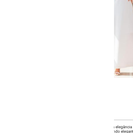
-
-
-
-
+
+
+
P
M
G
GG
COMPRAR
elegância e estilo neste vestido longo sofisticado, perfeito para ocasiões 
do elegante e confortável.