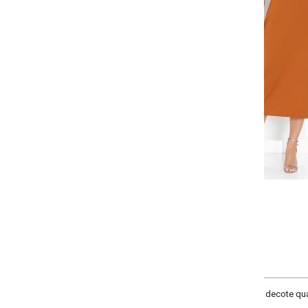
Selecione a quantidade para cada tamanho:
-
-
-
+
+
+
P
M
G
GG
COMPRAR
decote quadrado, mangas longas e recorte central nas costas. Comprimento 