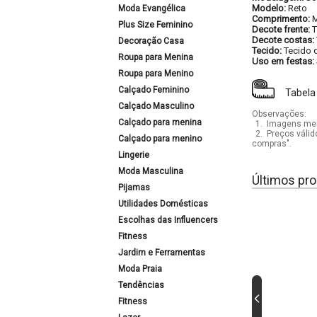
Modelo:
Reto
Moda Evangélica
Comprimento:
M
Plus Size Feminino
Decote frente:
T
Decote costas:
Decoração Casa
Tecido:
Tecido d
Roupa para Menina
Uso em festas:
Roupa para Menino
Calçado Feminino
Tabela
Calçado Masculino
Observações:
Calçado para menina
1.
Imagens mera
2.
Preços válid
Calçado para menino
compras".
Lingerie
Moda Masculina
Últimos pro
Pijamas
Utilidades Domésticas
Escolhas das Influencers
Fitness
Jardim e Ferramentas
Moda Praia
Tendências
Fitness