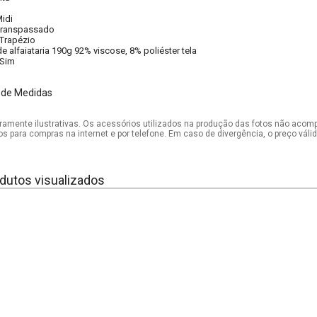
idi
ranspassado
Trapézio
e alfaiataria 190g 92% viscose, 8% poliéster tela
Sim
 de Medidas
mente ilustrativas. Os acessórios utilizados na produção das fotos não acom
os para compras na internet e por telefone. Em caso de divergência, o preço vál
dutos visualizados