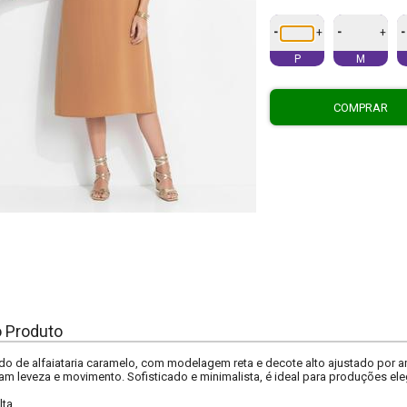
-
-
-
+
+
P
M
COMPRAR
o Produto
do de alfaiataria caramelo, com modelagem reta e decote alto ajustado por a
m leveza e movimento. Sofisticado e minimalista, é ideal para produções e
lta