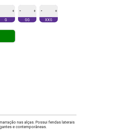
-
-
+
+
+
G
GG
XXG
marração nas alças. Possui fendas laterais
legantes e contemporâneas.