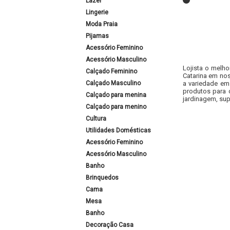
Lazer
Lingerie
Moda Praia
Pijamas
Acessório Feminino
Acessório Masculino
Lojista o melho
Calçado Feminino
Catarina em nos
Calçado Masculino
a variedade em
produtos para 
Calçado para menina
jardinagem, sup
Calçado para menino
Cultura
Utilidades Domésticas
Acessório Feminino
Acessório Masculino
Banho
Brinquedos
Cama
Mesa
Banho
Decoração Casa