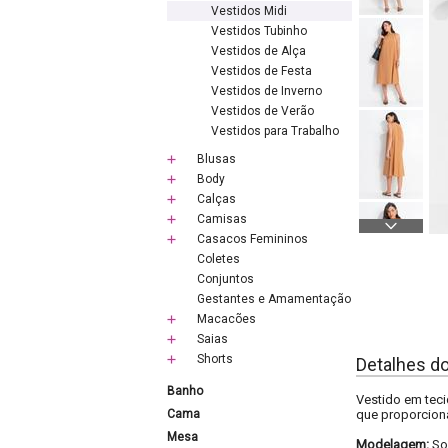
Vestidos Midi
Vestidos Tubinho
Vestidos de Alça
Vestidos de Festa
Vestidos de Inverno
Vestidos de Verão
Vestidos para Trabalho
Blusas
Body
Calças
Camisas
Casacos Femininos
Coletes
Conjuntos
Gestantes e Amamentação
Macacões
Saias
Shorts
Detalhes d
Banho
Vestido em teci
Cama
que proporciona
Mesa
Modelagem:
So