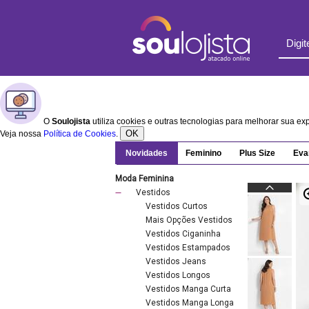
O
Soulojista
utiliza cookies e outras tecnologias para melhorar sua e
OK
Veja nossa
Política de Cookies
.
Novidades
Feminino
Plus Size
Eva
Moda Feminina
Vestidos
Vestidos Curtos
Mais Opções Vestidos
Vestidos Ciganinha
Vestidos Estampados
Vestidos Jeans
Vestidos Longos
Vestidos Manga Curta
Vestidos Manga Longa