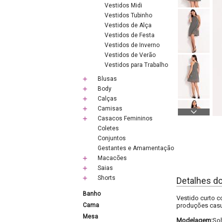
Vestidos Midi
Vestidos Tubinho
Vestidos de Alça
Vestidos de Festa
Vestidos de Inverno
Vestidos de Verão
Vestidos para Trabalho
Blusas
Body
Calças
Camisas
Casacos Femininos
Coletes
Conjuntos
Gestantes e Amamentação
Macacões
Saias
Shorts
Detalhes d
Banho
Vestido curto c
Cama
produções casua
Mesa
Modelagem:
Sol