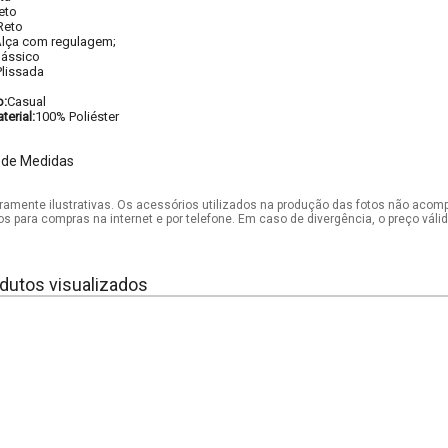
eto
Reto
lça com regulagem;
lássico
Plissada
o:
Casual
erial:
100% Poliéster
 de Medidas
mente ilustrativas. Os acessórios utilizados na produção das fotos não acom
os para compras na internet e por telefone. Em caso de divergência, o preço vál
dutos visualizados