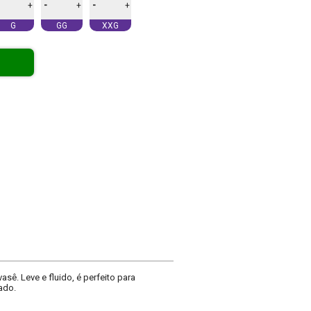
-
-
+
+
+
G
GG
XXG
ê. Leve e fluido, é perfeito para
ado.