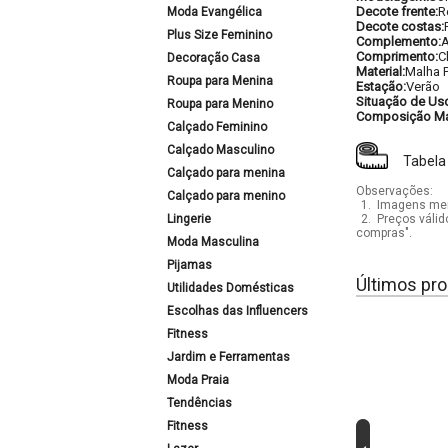
Decote frente:
R
Moda Evangélica
Decote costas:
Plus Size Feminino
Complemento:
A
Comprimento:
C
Decoração Casa
Material:
Malha 
Roupa para Menina
Estação:
Verão
Situação de Us
Roupa para Menino
Composição Mat
Calçado Feminino
Calçado Masculino
Tabela
Calçado para menina
Observações:
Calçado para menino
1.
Imagens mera
Lingerie
2.
Preços válid
compras".
Moda Masculina
Pijamas
Últimos pro
Utilidades Domésticas
Escolhas das Influencers
Fitness
Jardim e Ferramentas
Moda Praia
Tendências
Fitness