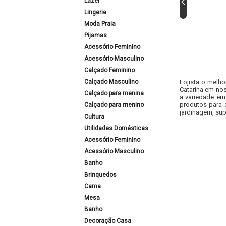
Lazer
Lingerie
Moda Praia
Pijamas
Acessório Feminino
Acessório Masculino
Calçado Feminino
Calçado Masculino
Lojista o melho
Catarina em nos
Calçado para menina
a variedade em
produtos para 
Calçado para menino
jardinagem, sup
Cultura
Utilidades Domésticas
Acessório Feminino
Acessório Masculino
Banho
Brinquedos
Cama
Mesa
Banho
Decoração Casa