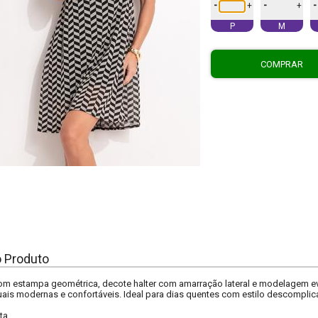
-
-
-
+
+
P
M
COMPRAR
o Produto
om estampa geométrica, decote halter com amarração lateral e modelagem evas
is modernas e confortáveis. Ideal para dias quentes com estilo descomplic
ta