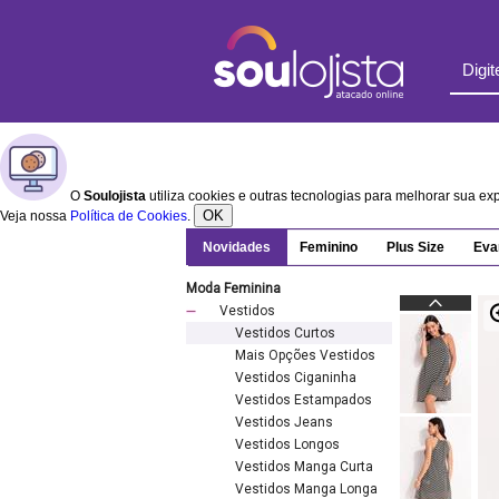
O
Soulojista
utiliza cookies e outras tecnologias para melhorar sua e
OK
Veja nossa
Política de Cookies
.
Novidades
Feminino
Plus Size
Eva
Moda Feminina
Vestidos
Vestidos Curtos
Mais Opções Vestidos
Vestidos Ciganinha
Vestidos Estampados
Vestidos Jeans
Vestidos Longos
Vestidos Manga Curta
Vestidos Manga Longa