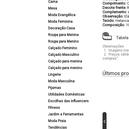
Cama
Comprimento:
C
Decote frente:
R
Mesa
Complemento:
Moda Evangélica
Observação:
El
Tecido:
Helanca
Moda Feminina
Composição:
1
Decoração Casa
Roupa para Menina
Tabela
Roupa para Menino
Observações:
Calçado Feminino
1.
Imagens mera
2.
Preços válid
Calçado Masculino
compras".
Calçado para menina
Calçado para menino
Últimos pro
Lingerie
Moda Masculina
Pijamas
Utilidades Domésticas
Escolhas das Influencers
Fitness
Jardim e Ferramentas
Moda Praia
Tendências