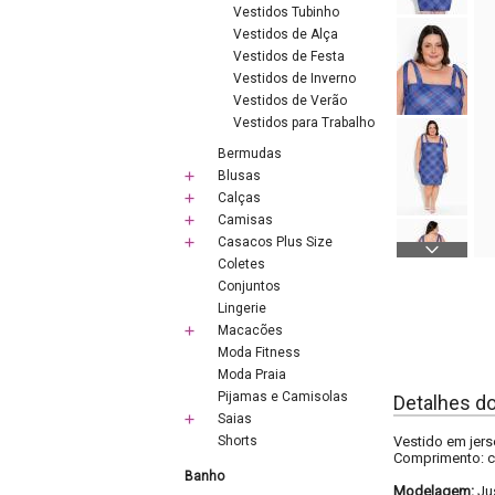
Vestidos Tubinho
Vestidos de Alça
Vestidos de Festa
Vestidos de Inverno
Vestidos de Verão
Vestidos para Trabalho
Bermudas
Blusas
Calças
Camisas
Casacos Plus Size
Coletes
Conjuntos
Lingerie
Macacões
Moda Fitness
Moda Praia
Pijamas e Camisolas
Detalhes d
Saias
Shorts
Vestido em jers
Comprimento: c
Banho
Modelagem:
Ju