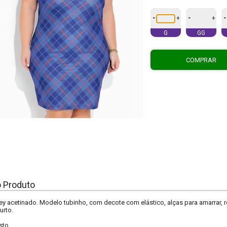
-
-
-
+
+
G
GG
COMPRAR
o Produto
ey acetinado. Modelo tubinho, com decote com elástico, alças para amarrar, r
urto.
sto