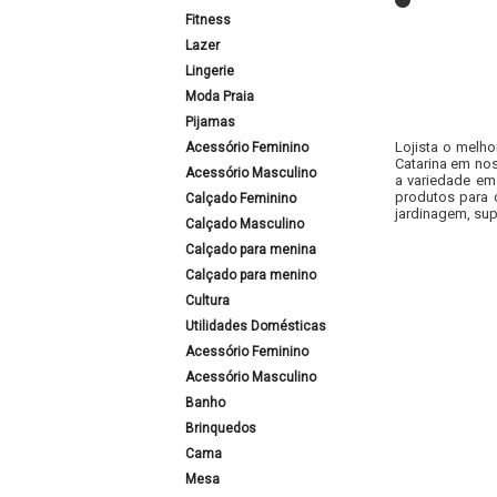
Fitness
Lazer
Lingerie
Moda Praia
Pijamas
Lojista o melho
Acessório Feminino
Catarina em nos
Acessório Masculino
a variedade em
produtos para 
Calçado Feminino
jardinagem, sup
Calçado Masculino
Calçado para menina
Calçado para menino
Cultura
Utilidades Domésticas
Acessório Feminino
Acessório Masculino
Banho
Brinquedos
Cama
Mesa