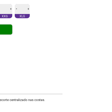
-
+
+
XXG
XLG
ecorte centralizado nas costas.