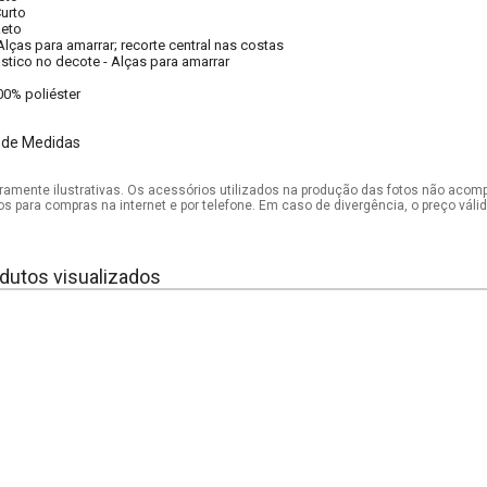
urto
eto
Alças para amarrar; recorte central nas costas
ástico no decote
-
Alças para amarrar
00% poliéster
 de Medidas
mente ilustrativas. Os acessórios utilizados na produção das fotos não acom
os para compras na internet e por telefone. Em caso de divergência, o preço vál
dutos visualizados