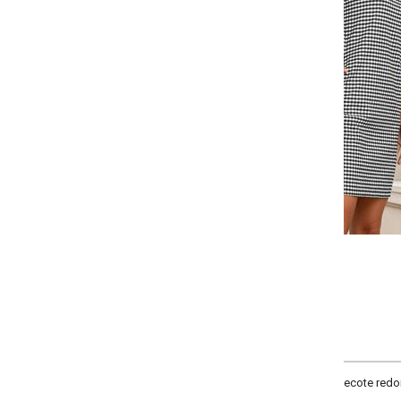
Selecione a quantidade para cada tamanho:
-
+
P
M
G
GG
COMPRAR
ote redondo, mangas 7/8, bolsos nas laterais funcionais e recorte nas cos