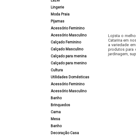
Lazer
Lingerie
Moda Praia
Pijamas
Acessório Feminino
Acessório Masculino
Lojista o melho
Catarina em nos
Calçado Feminino
a variedade em
Calçado Masculino
produtos para 
jardinagem, sup
Calçado para menina
Calçado para menino
Cultura
Utilidades Domésticas
Acessório Feminino
Acessório Masculino
Banho
Brinquedos
Cama
Mesa
Banho
Decoração Casa