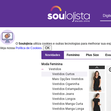
O
Soulojista
utiliza cookies e outras tecnologias para melhorar sua e
OK
Veja nossa
Política de Cookies
.
Novidades
Feminino
Plus Size
Eva
Moda Feminina
Vestidos
Vestidos Curtos
Mais Opções Vestidos
Vestidos Ciganinha
Vestidos Estampados
Vestidos Jeans
Vestidos Longos
Vestidos Manga Curta
Vestidos Manga Longa