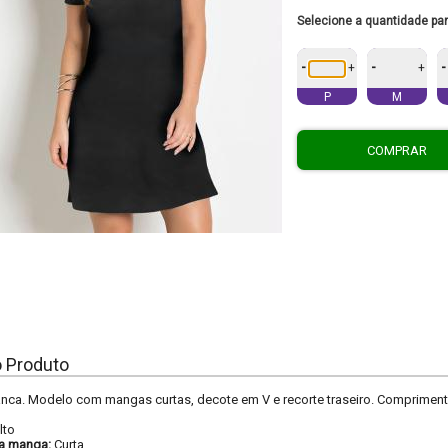
Selecione a quantidade pa
-
-
-
+
+
P
M
COMPRAR
o Produto
nca. Modelo com mangas curtas, decote em V e recorte traseiro. Compriment
lto
a manga:
Curta