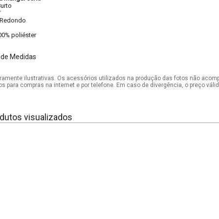
urto
V
Redondo
00% poliéster
 de Medidas
mente ilustrativas. Os acessórios utilizados na produção das fotos não acom
os para compras na internet e por telefone. Em caso de divergência, o preço vál
dutos visualizados