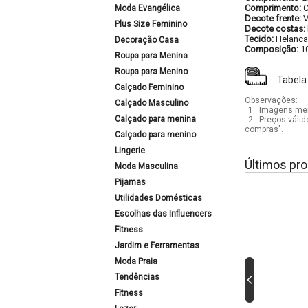
Comprimento:
C
Moda Evangélica
Decote frente:
Plus Size Feminino
Decote costas:
Tecido:
Helanca
Decoração Casa
Composição:
1
Roupa para Menina
Roupa para Menino
Tabela
Calçado Feminino
Observações:
Calçado Masculino
1.
Imagens mera
Calçado para menina
2.
Preços válid
compras".
Calçado para menino
Lingerie
Últimos pro
Moda Masculina
Pijamas
Utilidades Domésticas
Escolhas das Influencers
Fitness
Jardim e Ferramentas
Moda Praia
Tendências
Fitness