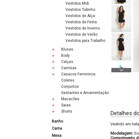
Vestidos Midi
Vestidos Tubinho
Vestidos de Alça
Vestidos de Festa
Vestidos de Inverno
Vestidos de Verão
Vestidos para Trabalho
Blusas
Body
Calças
Camisas
Casacos Femininos
Coletes
Conjuntos
Gestantes e Amamentação
Macacões
Saias
Shorts
Detalhes d
Banho
Vestido em hela
Cama
Modelagem:
So
Mesa
Comprimento d