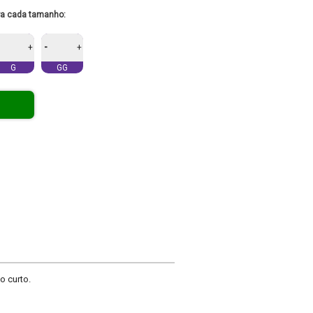
ra cada tamanho:
-
+
+
G
GG
o curto.