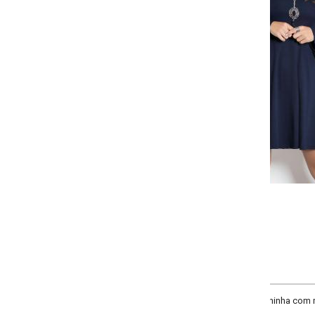
-
+
P
M
G
GG
COMPRAR
ninha com mangas longas modelo sino. Comprimento: Curto.