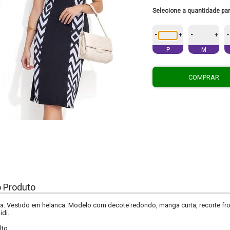
Selecione a quantidade pa
-
-
-
+
+
P
M
COMPRAR
o Produto
. Vestido em helanca. Modelo com decote redondo, manga curta, recorte front
di.
lto