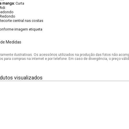
a manga:
Curta
idi
Redondo
Redondo
Recorte central nas costas
onforme imagem etiqueta
 de Medidas
mente ilustrativas. Os acessórios utilizados na produção das fotos não acom
os para compras na internet e por telefone. Em caso de divergência, o preço vál
dutos visualizados