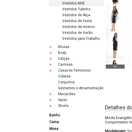
Vestidos Midi
Vestidos Tubinho
Vestidos de Alça
Vestidos de Festa
Vestidos de Inverno
Vestidos de Verão
Vestidos para Trabalho
Blusas
Body
Calças
Camisas
Casacos Femininos
Coletes
Conjuntos
Gestantes e Amamentação
Macacões
Saias
Shorts
Detalhes d
Banho
Moda Evangélica
Cama
Comprimento mi
Mesa
Modelagem:
So