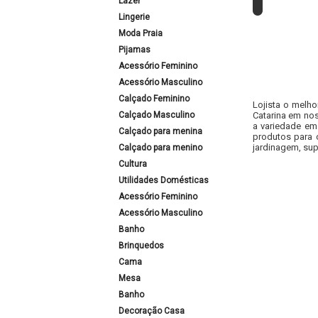
Lazer
Lingerie
Moda Praia
Pijamas
Acessório Feminino
Acessório Masculino
Calçado Feminino
Lojista o melho
Calçado Masculino
Catarina em nos
a variedade em
Calçado para menina
produtos para 
jardinagem, sup
Calçado para menino
Cultura
Utilidades Domésticas
Acessório Feminino
Acessório Masculino
Banho
Brinquedos
Cama
Mesa
Banho
Decoração Casa