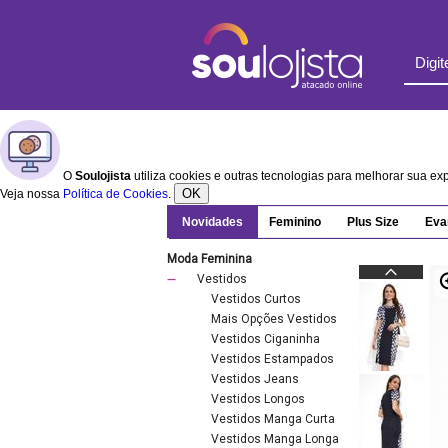
O
Soulojista
utiliza cookies e outras tecnologias para melhorar sua e
OK
Veja nossa
Política de Cookies
.
Novidades
Feminino
Plus Size
Eva
Moda Feminina
Vestidos
Vestidos Curtos
Mais Opções Vestidos
Vestidos Ciganinha
Vestidos Estampados
Vestidos Jeans
Vestidos Longos
Vestidos Manga Curta
Vestidos Manga Longa