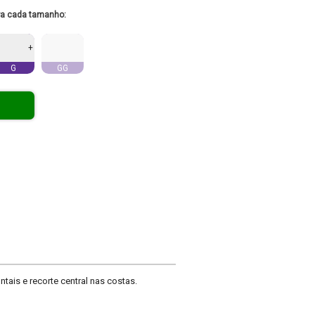
ra cada tamanho:
+
G
GG
ais e recorte central nas costas.