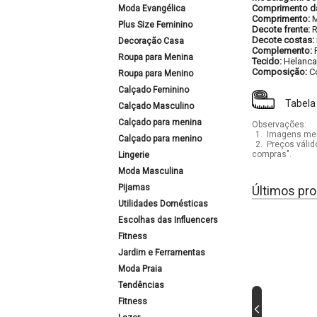
Comprimento d
Moda Evangélica
Comprimento:
M
Plus Size Feminino
Decote frente:
Decote costas:
Decoração Casa
Complemento:
Roupa para Menina
Tecido:
Helanca
Composição:
C
Roupa para Menino
Calçado Feminino
Tabela
Calçado Masculino
Calçado para menina
Observações:
1.
Imagens mera
Calçado para menino
2.
Preços válid
compras".
Lingerie
Moda Masculina
Pijamas
Últimos pro
Utilidades Domésticas
Escolhas das Influencers
Fitness
Jardim e Ferramentas
Moda Praia
Tendências
Fitness