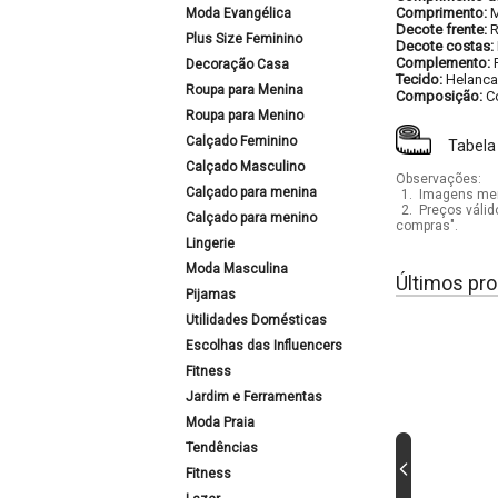
Comprimento:
M
Moda Evangélica
Decote frente:
Plus Size Feminino
Decote costas:
Complemento:
Decoração Casa
Tecido:
Helanca
Roupa para Menina
Composição:
C
Roupa para Menino
Calçado Feminino
Tabela
Calçado Masculino
Observações:
Calçado para menina
1.
Imagens mera
2.
Preços válid
Calçado para menino
compras".
Lingerie
Moda Masculina
Últimos pro
Pijamas
Utilidades Domésticas
Escolhas das Influencers
Fitness
Jardim e Ferramentas
Moda Praia
Tendências
Fitness