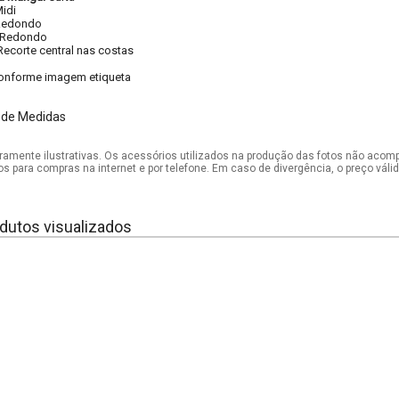
idi
Redondo
Redondo
Recorte central nas costas
onforme imagem etiqueta
 de Medidas
mente ilustrativas. Os acessórios utilizados na produção das fotos não acom
os para compras na internet e por telefone. Em caso de divergência, o preço vál
dutos visualizados