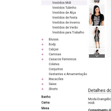
Vestidos Midi
Vestidos Tubinho
Vestidos de Alça
Vestidos de Festa
Vestidos de Inverno
Vestidos de Verão
Vestidos para Trabalho
Blusas
Body
Calças
Camisas
Casacos Femininos
Coletes
Conjuntos
Gestantes e Amamentação
Macacões
Saias
Shorts
Detalhes d
Banho
Moda Evangélica
Cama
midi.
Mesa
Comprimento d