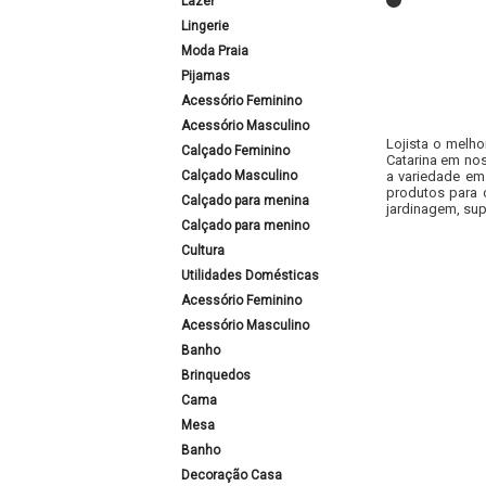
Lazer
Lingerie
Moda Praia
Pijamas
Acessório Feminino
Acessório Masculino
Lojista o melho
Calçado Feminino
Catarina em nos
Calçado Masculino
a variedade em
produtos para 
Calçado para menina
jardinagem, sup
Calçado para menino
Cultura
Utilidades Domésticas
Acessório Feminino
Acessório Masculino
Banho
Brinquedos
Cama
Mesa
Banho
Decoração Casa