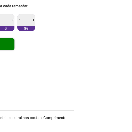
ra cada tamanho:
-
+
+
G
GG
ntal e central nas costas. Comprimento