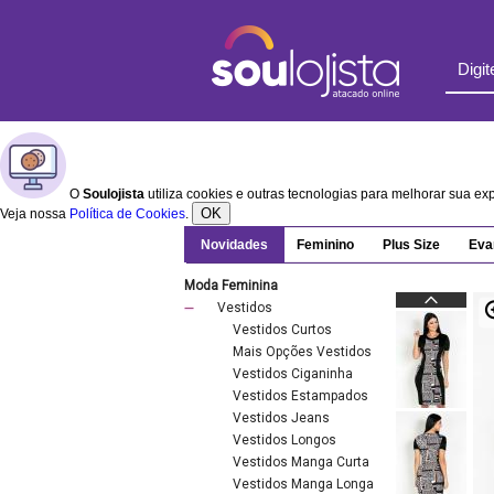
O
Soulojista
utiliza cookies e outras tecnologias para melhorar sua e
OK
Veja nossa
Política de Cookies
.
Novidades
Feminino
Plus Size
Eva
Moda Feminina
Vestidos
Vestidos Curtos
Mais Opções Vestidos
Vestidos Ciganinha
Vestidos Estampados
Vestidos Jeans
Vestidos Longos
Vestidos Manga Curta
Vestidos Manga Longa