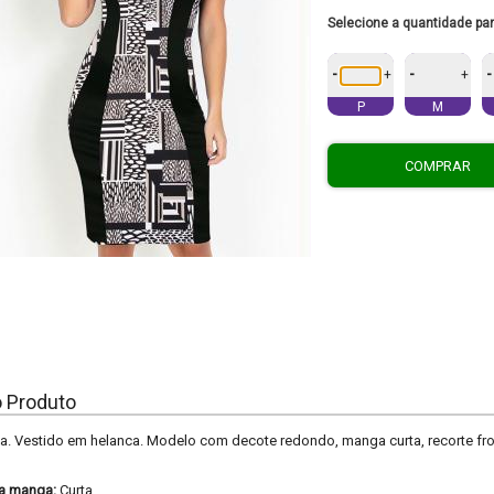
Selecione a quantidade pa
-
-
-
+
+
P
M
COMPRAR
o Produto
. Vestido em helanca. Modelo com decote redondo, manga curta, recorte fro
a manga:
Curta