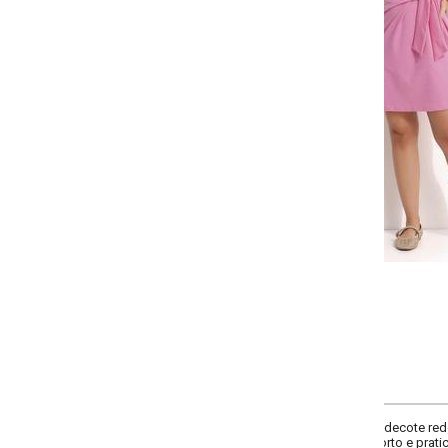
-
-
+
+
P
M
G
GG
COMPRAR
decote redondo e amarração frontal, que destaca a silhueta com delicadeza
rto e praticidade. O tom rosa vibrante adiciona um toque feminino e moderno,