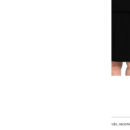
Selecione:
Selecione a quantidade para cada tamanho:
-
-
-
-
+
+
+
G
GG
XXG
XLG
COMPRAR
o, recorte na cintura com elástico franzido e recorte central nas costas. Co