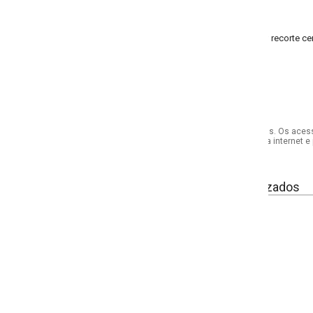
; recorte central nas costas
s. Os acessórios utilizados na produção das fotos não acompanham o produto.
internet e por telefone. Em caso de divergência, o preço válido será sempre aq
izados