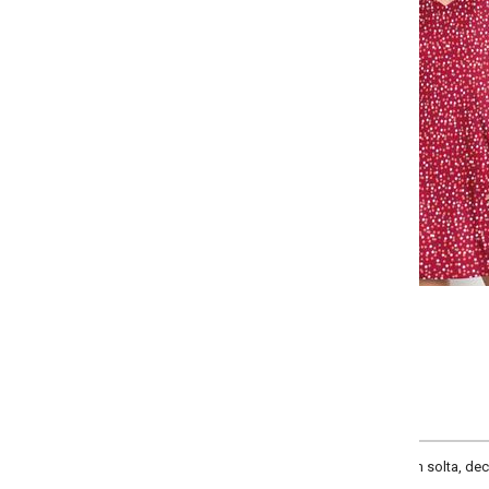
Selecione a quantidade para cada tamanho:
-
-
-
-
+
+
+
P
M
G
GG
COMPRAR
solta, decote frente v, comprimento da manga curta, comprimento curto, mate