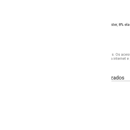
ster, 8% elastano liganete - meia malha
s. Os acessórios utilizados na produção das fotos não acompanham o produto.
internet e por telefone. Em caso de divergência, o preço válido será sempre aq
izados