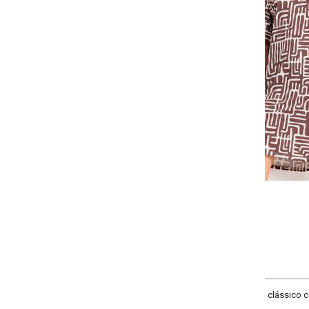
-
-
-
+
+
P
M
G
GG
COMPRAR
clássico com cava deslocada e punhos nas mangas.