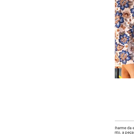
Selecione a quantidade para cada tamanho:
-
-
-
+
+
P
M
G
GG
COMPRAR
o charme da estampa floral com a praticidade de um tecido que não amassa.
to, a peça se destaca pelo detalhe de gola alta com laço e uma leve abertura