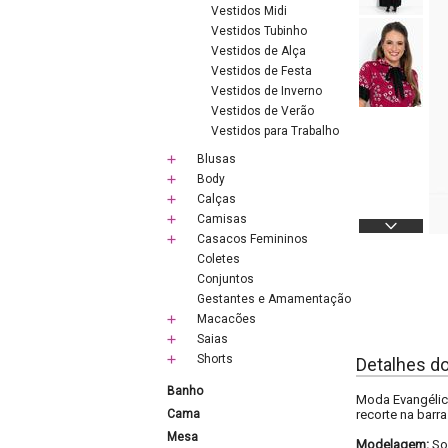
Vestidos Midi
Vestidos Tubinho
Vestidos de Alça
Vestidos de Festa
Vestidos de Inverno
Vestidos de Verão
Vestidos para Trabalho
Blusas
Body
Calças
Camisas
Casacos Femininos
Coletes
Conjuntos
Gestantes e Amamentação
Macacões
Saias
Shorts
Detalhes d
Banho
Moda Evangélic
Cama
recorte na barr
Mesa
Modelagem:
So