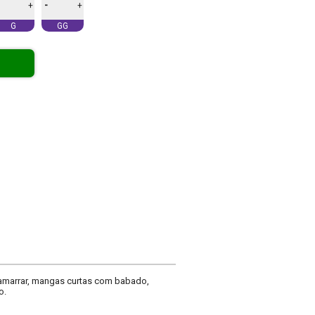
-
+
+
G
GG
 amarrar, mangas curtas com babado,
o.