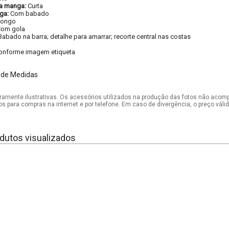
a manga:
Curta
ga:
Com babado
Longo
om gola
Babado na barra; detalhe para amarrar; recorte central nas costas
onforme imagem etiqueta
 de Medidas
mente ilustrativas. Os acessórios utilizados na produção das fotos não acom
os para compras na internet e por telefone. Em caso de divergência, o preço vál
dutos visualizados