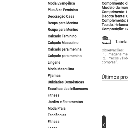
Comprimento d
Moda Evangélica
Modelo da man
Plus Size Feminino
Comprimento:
Decote frente:
C
Decoração Casa
Complemento:
Roupa para Menina
Tecido:
Helanca
Composição:
C
Roupa para Menino
Calçado Feminino
Tabela
Calçado Masculino
Calçado para menina
Observações:
1.
Imagens mera
Calçado para menino
2.
Preços válid
compras".
Lingerie
Moda Masculina
Pijamas
Últimos pro
Utilidades Domésticas
Escolhas das Influencers
Fitness
Jardim e Ferramentas
Moda Praia
Tendências
Fitness