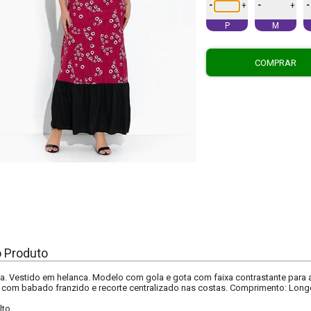
-
-
-
+
+
P
M
COMPRAR
o Produto
a. Vestido em helanca. Modelo com gola e gota com faixa contrastante para
a com babado franzido e recorte centralizado nas costas. Comprimento: Long
lto