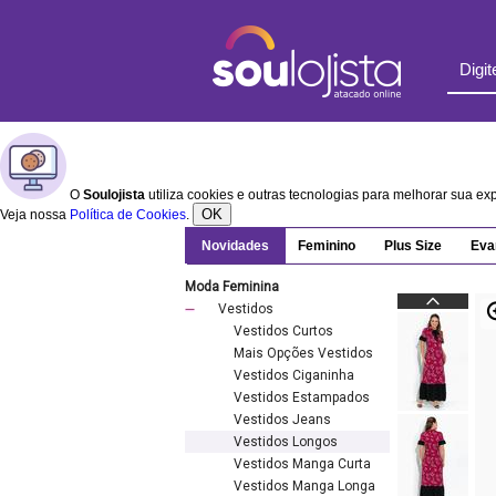
O
Soulojista
utiliza cookies e outras tecnologias para melhorar sua e
OK
Veja nossa
Política de Cookies
.
Novidades
Feminino
Plus Size
Eva
Moda Feminina
Vestidos
Vestidos Curtos
Mais Opções Vestidos
Vestidos Ciganinha
Vestidos Estampados
Vestidos Jeans
Vestidos Longos
Vestidos Manga Curta
Vestidos Manga Longa