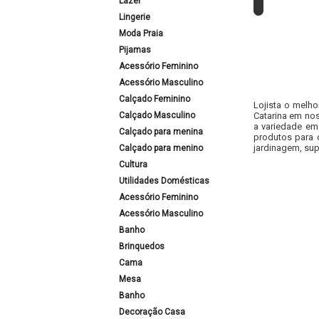
Lazer
Lingerie
Moda Praia
Pijamas
Acessório Feminino
Acessório Masculino
Calçado Feminino
Lojista o melho
Calçado Masculino
Catarina em nos
a variedade em
Calçado para menina
produtos para 
jardinagem, sup
Calçado para menino
Cultura
Utilidades Domésticas
Acessório Feminino
Acessório Masculino
Banho
Brinquedos
Cama
Mesa
Banho
Decoração Casa