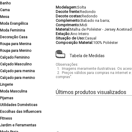
Banho
Modelagem:
Solta
Cama
Decote frente:
Redondo
Decote costas:
Redondo
Mesa
Complemento:
Babado na barra;
Moda Evangélica
Comprimento:
Midi
Material:
Malha de Poliéster - Jersey Acetina
Moda Feminina
Estação:
Ano Inteiro
Decoração Casa
Situação de Uso:
Casual
Composição Material:
100% Poliéster
Roupa para Menina
Roupa para Menino
Tabela de Medidas
Calçado Feminino
Calçado Masculino
Observações:
1.
Imagens meramente ilustrativas. Os acess
Calçado para menina
2.
Preços válidos para compras na internet e 
compras".
Calçado para menino
Lingerie
Últimos produtos visualizados
Moda Masculina
Pijamas
Utilidades Domésticas
Escolhas das Influencers
Fitness
Jardim e Ferramentas