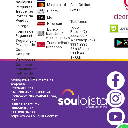
Soulojista
Mastercard
Chat On-line
Perguntas
E-mail
Diners
frequentes
Política de
Elo
Vendas
Telefones
Hipercard
Entrega
Todo
Boleto
Formas de
Brasil (47)
bancário à
Pagamento
3334-8336
vista e a prazo
Whatsapp (47)
Segurança e
Transferência
3334-8336
Privacidade
Bradesco
2ª a 6ª das
Como
8:00h às
Comprar
17:00h
Devoluções
Código do
consumidor
Política de
Privacidade
Soulojista
é uma marca da
empresa:
Posthaus Ltda
CNPJ:80.462.138/0001-41
Endereço: Rua Werner Duwe,
202
Bairro Badenfurt -
Blumenau/SC
CEP 89070-700
https://www.soulojista.com.br