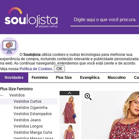
O
Soulojista
utiliza cookies e outras tecnologias para melhorar sua
experiência de compra, incluindo conteúdo relevante e publicidade personalizada
na web. Ao continuar navegando, entendemos que você está ciente e de acordo.
OK
Veja nossa
Política de Cookies
.
Novidades
Feminino
Plus Size
Evangélica
Masculino
Ca
Plus Size Feminino
Vestidos
Vestidos Curtos
Vestidos Ciganinha
Vestidos Estampados
Vestidos Jeans
Vestidos Longos
Vestidos Manga Curta
Vestidos Manga Longa