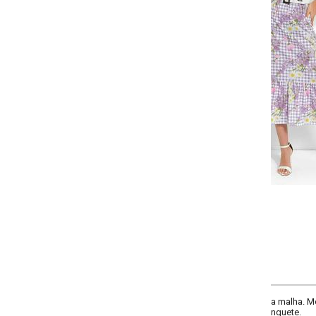
Selecione a quantidade para cada tamanho:
-
-
-
+
+
+
P
M
G
GG
COMPRAR
a malha. Modelo com decote quadrado, mangas bufantes, elástico na cintura
nguete.