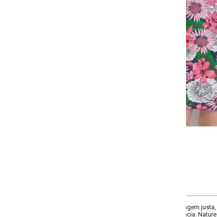
-
-
-
+
+
G
GG
XXG
XLG
COMPRAR
agem justa, modelo tubinho, decote redondo, mangas 3/4, recorte central co
cia: Natureza digital.