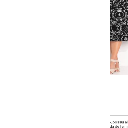
Selecione a quantidade para cada tamanho:
-
-
-
-
+
+
+
G
GG
XXG
XLG
COMPRAR
o, possui alças com detalhe em babado, adicionando um elegante toque de d
da de feminilidade.