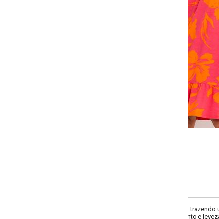
Selecione a quantidade para cada tamanho:
-
-
+
+
P
M
G
GG
COMPRAR
, trazendo um toque tropical e alegre. Apresenta decote quadrado, mangas cu
 e leveza. Ideal para ocasiões casuais e dias ensolarados.