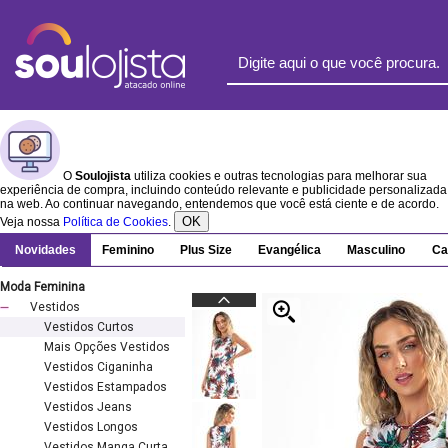
O
Soulojista
utiliza cookies e outras tecnologias para melhorar sua
experiência de compra, incluindo conteúdo relevante e publicidade personalizada
na web. Ao continuar navegando, entendemos que você está ciente e de acordo.
OK
Veja nossa
Política de Cookies
.
Novidades
Feminino
Plus Size
Evangélica
Masculino
Ca
Moda Feminina
Vestidos
Vestidos Curtos
Mais Opções Vestidos
Vestidos Ciganinha
Vestidos Estampados
Vestidos Jeans
Vestidos Longos
Vestidos Manga Curta