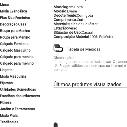
Mesa
Modelagem:
Solta
Modelo:
Evasê
Moda Evangélica
Decote frente:
Com gota
Plus Size Feminino
Comprimento:
Curto
Material:
Malha de Poliéster
Decoração Casa
Estação:
Verão
Roupa para Menina
Situação de Uso:
Casual
Composição Material:
100% Poliéster
Roupa para Menino
Calçado Feminino
Tabela de Medidas
Calçado Masculino
Calçado para menina
Observações:
1.
Imagens meramente ilustrativas. Os acess
Calçado para menino
2.
Preços válidos para compras na internet e 
compras".
Lingerie
Moda Masculina
Pijamas
Últimos produtos visualizados
Utilidades Domésticas
Escolhas das Influencers
Fitness
Jardim e Ferramentas
Moda Praia
Tendências