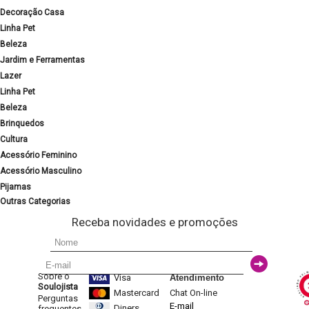
Decoração Casa
Linha Pet
Beleza
Jardim e Ferramentas
Lazer
Linha Pet
Beleza
Brinquedos
Cultura
Acessório Feminino
Acessório Masculino
Pijamas
Outras Categorias
Receba novidades e promoções
Sobre o
Visa
Atendimento
Soulojista
Mastercard
Chat On-line
Perguntas
E-mail
Diners
frequentes