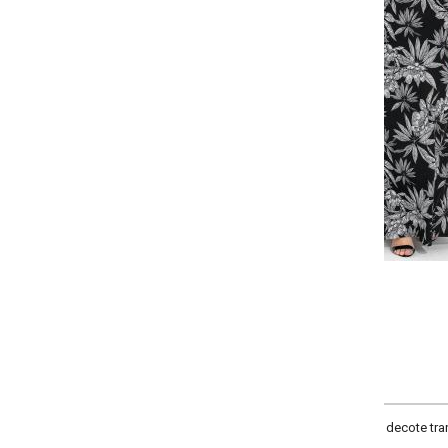
-
-
-
-
+
+
+
G
GG
XXG
XLG
COMPRAR
ecote transpassado, recorte na cintura e recorte centralizado nas costas. 