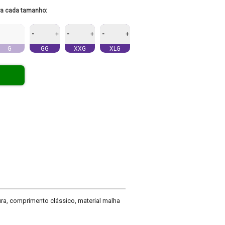
ra cada tamanho:
-
-
-
+
+
+
G
GG
XXG
XLG
tura, comprimento clássico, material malha