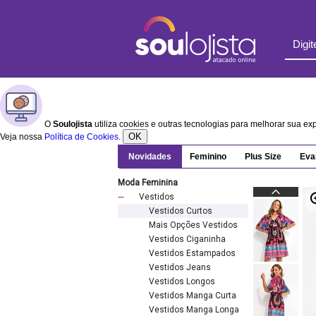
O
Soulojista
utiliza cookies e outras tecnologias para melhorar sua e
OK
Veja nossa
Política de Cookies
.
Novidades
Feminino
Plus Size
Eva
Moda Feminina
Vestidos
Vestidos Curtos
Mais Opções Vestidos
Vestidos Ciganinha
Vestidos Estampados
Vestidos Jeans
Vestidos Longos
Vestidos Manga Curta
Vestidos Manga Longa