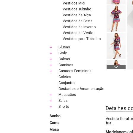
Vestidos Midi
Vestidos Tubinho
Vestidos de Alça
Vestidos de Festa
Vestidos de Inverno
Vestidos de Verão
Vestidos para Trabalho
Blusas
Body
Calças
Camisas
Casacos Femininos
Coletes
Conjuntos
Gestantes e Amamentação
Macacões
Saias
Shorts
Detalhes d
Banho
Vestido floral 
Cama
fria.
Mesa
Modelagem:
Sol