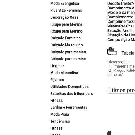
Decote frente:
V
Moda Evangélica
Comprimento d
Plus Size Feminino
Modelo da man
Complemento:
E
Decoração Casa
Comprimento:
C
Roupa para Menina
Material:
Malha F
Estação:
Ano Int
Roupa para Menino
Situação de Us
Calçado Feminino
Composição Mat
Calçado Masculino
Calçado para menina
Tabela
Calçado para menino
Observações:
Lingerie
1.
Imagens mera
2.
Preços válid
Moda Masculina
compras".
Pijamas
Utilidades Domésticas
Últimos pro
Escolhas das Influencers
Fitness
Jardim e Ferramentas
Moda Praia
Tendências
Fitness