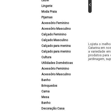
Lazer
Lingerie
Moda Praia
Pijamas
Acessório Feminino
Acessório Masculino
Calçado Feminino
Calçado Masculino
Lojista o melho
Calçado para menina
Catarina em nos
a variedade em
Calçado para menino
produtos para 
Cultura
jardinagem, sup
Utilidades Domésticas
Acessório Feminino
Acessório Masculino
Banho
Brinquedos
Cama
Mesa
Banho
Decoração Casa