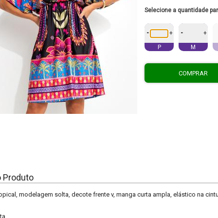
Selecione a quantidade pa
-
-
+
+
P
M
COMPRAR
o Produto
tropical, modelagem solta, decote frente v, manga curta ampla, elástico na cin
ta