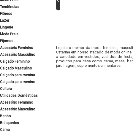
Moda Praia
Tendências
Fitness
Lazer
Lingerie
Moda Praia
Pijamas
Lojista o melhor da moda feminina, masculi
Acessório Feminino
Catarina em nosso atacado de moda online e
Acessório Masculino
a variedade em vestidos, vestidos de fest
produtos para casa como cama, mesa, banh
Calçado Feminino
jardinagem, suplementos alimentares.
Calçado Masculino
Calçado para menina
Calçado para menino
Cultura
Utilidades Domésticas
Acessório Feminino
Acessório Masculino
Banho
Brinquedos
Cama