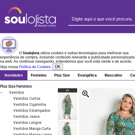
O
Soulojista
utiliza cookies e outras tecnologias para melhorar sua
experiência de compra, incluindo conteúdo relevante e publicidade personalizada
na web. Ao continuar navegando, entendemos que você está ciente e de acordo.
OK
Veja nossa
Política de Cookies
.
Novidades
Feminino
Plus Size
Evangélica
Masculino
Ca
Plus Size Feminino
Vestidos
Vestidos Curtos
Vestidos Ciganinha
Vestidos Estampados
Vestidos Jeans
Vestidos Longos
Vestidos Manga Curta
Vestidos Manga Longa