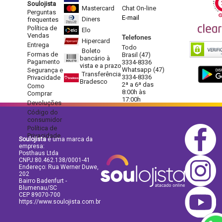
Soulojista
Mastercard
Chat On-line
Perguntas
E-mail
Diners
frequentes
Política de
Elo
Vendas
Telefones
Hipercard
Entrega
Todo
Boleto
Formas de
Brasil (47)
bancário à
Pagamento
3334-8336
vista e a prazo
Whatsapp (47)
Segurança e
Transferência
3334-8336
Privacidade
Bradesco
2ª a 6ª das
Como
8:00h às
Comprar
17:00h
Devoluções
Código do
consumidor
Política de
Privacidade
Soulojista
é uma marca da
empresa:
Posthaus Ltda
CNPJ:80.462.138/0001-41
Endereço: Rua Werner Duwe,
202
Bairro Badenfurt -
Blumenau/SC
CEP 89070-700
https://www.soulojista.com.br