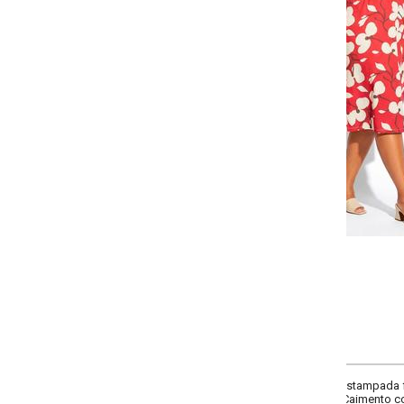
Selecione a quantidade para cada tamanho:
-
-
-
-
+
+
+
G
GG
XXG
XLG
COMPRAR
stampada floral vermelha. Possui decote redondo, mangas curtas e recortes 
. Caimento confortável e fluido, ideal para looks modernos e femininos. Este