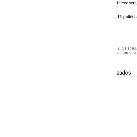
rece versatilidade para o dia a dia, combinando estilo e praticidade para di
1% poliéster, 9% elastano meia malha
s. Os acessórios utilizados na produção das fotos não acompanham o produto.
internet e por telefone. Em caso de divergência, o preço válido será sempre aq
izados