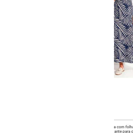
Selecione:
Selecione a quantidade para cada tamanho:
-
-
-
-
+
+
+
P
M
G
GG
COMPRAR
com folhagens em azul e branco. Possui lastex na cintura, deixando mais aju
ante para o dia a dia.