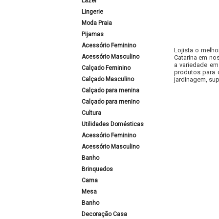
Lazer
Lingerie
Moda Praia
Pijamas
Acessório Feminino
Lojista o melho
Acessório Masculino
Catarina em nos
a variedade em
Calçado Feminino
produtos para 
Calçado Masculino
jardinagem, sup
Calçado para menina
Calçado para menino
Cultura
Utilidades Domésticas
Acessório Feminino
Acessório Masculino
Banho
Brinquedos
Cama
Mesa
Banho
Decoração Casa