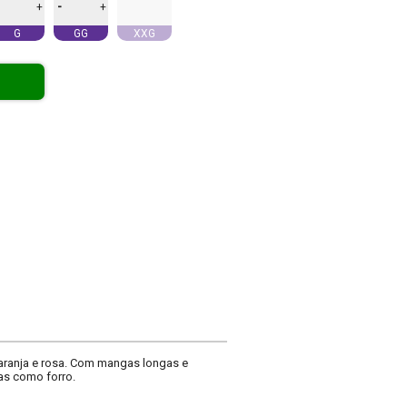
-
+
+
G
GG
XXG
laranja e rosa. Com mangas longas e
as como forro.