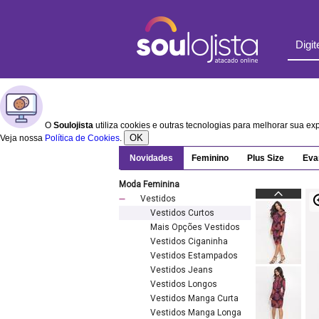
O
Soulojista
utiliza cookies e outras tecnologias para melhorar sua e
OK
Veja nossa
Política de Cookies
.
Novidades
Feminino
Plus Size
Eva
Moda Feminina
Vestidos
Vestidos Curtos
Mais Opções Vestidos
Vestidos Ciganinha
Vestidos Estampados
Vestidos Jeans
Vestidos Longos
Vestidos Manga Curta
Vestidos Manga Longa