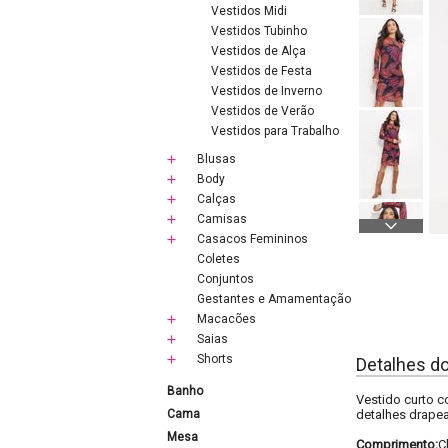
Vestidos Midi
Vestidos Tubinho
Vestidos de Alça
Vestidos de Festa
Vestidos de Inverno
Vestidos de Verão
Vestidos para Trabalho
Blusas
Body
Calças
Camisas
Casacos Femininos
Coletes
Conjuntos
Gestantes e Amamentação
Macacões
Saias
Shorts
Detalhes d
Banho
Vestido curto c
Cama
detalhes drapea
Mesa
Comprimento:
C