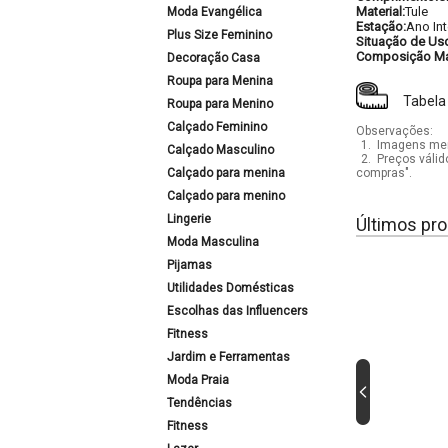
Material:
Tule
Moda Evangélica
Estação:
Ano Int
Plus Size Feminino
Situação de Us
Composição Mat
Decoração Casa
Roupa para Menina
Tabela
Roupa para Menino
Calçado Feminino
Observações:
1.
Imagens mera
Calçado Masculino
2.
Preços válid
Calçado para menina
compras".
Calçado para menino
Lingerie
Últimos pro
Moda Masculina
Pijamas
Utilidades Domésticas
Escolhas das Influencers
Fitness
Jardim e Ferramentas
Moda Praia
Tendências
Fitness