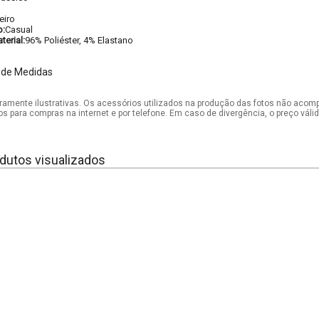
eiro
o:
Casual
erial:
96% Poliéster, 4% Elastano
 de Medidas
mente ilustrativas. Os acessórios utilizados na produção das fotos não acom
os para compras na internet e por telefone. Em caso de divergência, o preço vál
dutos visualizados