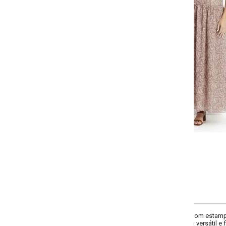
-
-
-
-
+
+
+
P
M
G
GG
COMPRAR
 com estampa de folhagem marrom. Modelagem fluida com recorte ajustado no
ersátil e feminina, perfeita para produções de verão elegantes.