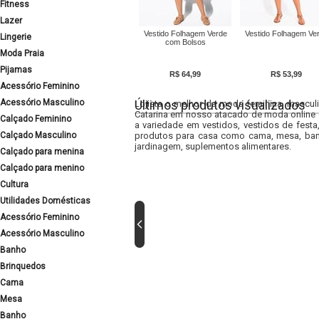
Fitness
Lazer
Vestido Folhagem Verde
Vestido Folhagem Ve
Lingerie
com Bolsos
Moda Praia
Pijamas
R$ 64,99
R$ 53,99
Acessório Feminino
Acessório Masculino
Últimos produtos visualizados
Lojista o melhor da moda feminina, masculi
Catarina em nosso atacado de moda online e
Calçado Feminino
a variedade em vestidos, vestidos de fest
Calçado Masculino
produtos para casa como cama, mesa, banh
jardinagem, suplementos alimentares.
Calçado para menina
Calçado para menino
Cultura
Utilidades Domésticas
Acessório Feminino
Acessório Masculino
Banho
Brinquedos
Cama
Mesa
Banho