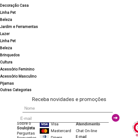
Decoração Casa
Linha Pet
Beleza
Jardim e Ferramentas
Lazer
Linha Pet
Beleza
Brinquedos
Cultura
Acessório Feminino
Acessório Masculino
Pijamas
Outras Categorias
Receba novidades e promoções
Sobre o
Visa
Atendimento
Soulojista
Mastercard
Chat On-line
Perguntas
E-mail
Diners
frequentes