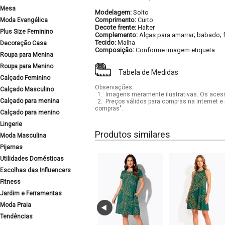
Mesa
Modelagem:
Solto
Comprimento:
Curto
Moda Evangélica
Decote frente:
Halter
Plus Size Feminino
Complemento:
Alças para amarrar; babado; 
Tecido:
Malha
Decoração Casa
Composição:
Conforme imagem etiqueta
Roupa para Menina
Roupa para Menino
Tabela de Medidas
Calçado Feminino
Observações:
Calçado Masculino
1.
Imagens meramente ilustrativas. Os acess
Calçado para menina
2.
Preços válidos para compras na internet e 
compras".
Calçado para menino
Lingerie
Produtos similares
Moda Masculina
Pijamas
Utilidades Domésticas
Escolhas das Influencers
Fitness
Jardim e Ferramentas
Moda Praia
Tendências