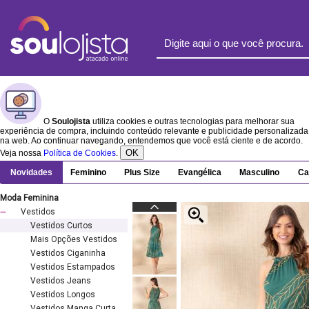
O
Soulojista
utiliza cookies e outras tecnologias para melhorar sua
experiência de compra, incluindo conteúdo relevante e publicidade personalizada
na web. Ao continuar navegando, entendemos que você está ciente e de acordo.
OK
Veja nossa
Política de Cookies
.
Novidades
Feminino
Plus Size
Evangélica
Masculino
Ca
Moda Feminina
Vestidos
Vestidos Curtos
Mais Opções Vestidos
Vestidos Ciganinha
Vestidos Estampados
Vestidos Jeans
Vestidos Longos
Vestidos Manga Curta