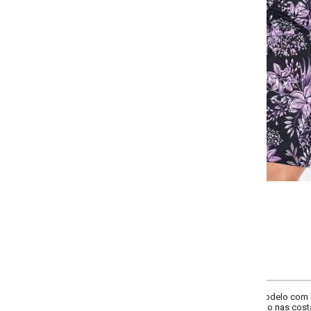
Selecione a quantidade para cada tamanho:
-
-
-
-
+
+
+
G
GG
XXG
XLG
COMPRAR
Modelo com decote transpassado, mangas longas com lastex nos punhos form
do nas costas. Comprimento: curto.