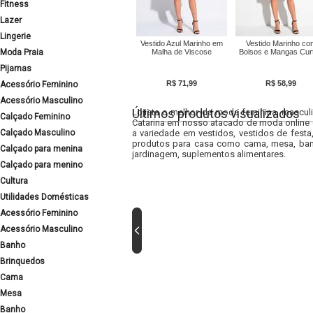
Fitness
Lazer
Lingerie
Vestido Azul Marinho em
Vestido Marinho co
Moda Praia
Malha de Viscose
Bolsos e Mangas Cur
Pijamas
R$ 71,99
R$ 58,99
Acessório Feminino
Acessório Masculino
Últimos produtos visualizados
Lojista o melhor da moda feminina, masculi
Calçado Feminino
Catarina em nosso atacado de moda online e
Calçado Masculino
a variedade em vestidos, vestidos de fest
produtos para casa como cama, mesa, banh
Calçado para menina
jardinagem, suplementos alimentares.
Calçado para menino
Cultura
Utilidades Domésticas
Acessório Feminino
Acessório Masculino
Banho
Brinquedos
Cama
Mesa
Banho