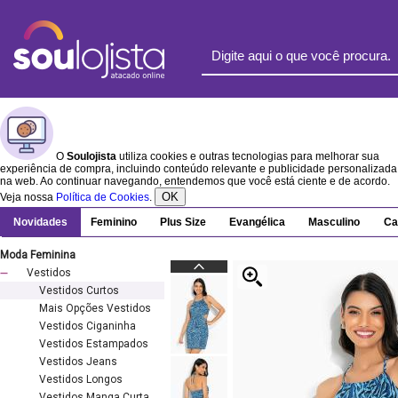
O
Soulojista
utiliza cookies e outras tecnologias para melhorar sua
experiência de compra, incluindo conteúdo relevante e publicidade personalizada
na web. Ao continuar navegando, entendemos que você está ciente e de acordo.
OK
Veja nossa
Política de Cookies
.
Novidades
Feminino
Plus Size
Evangélica
Masculino
Ca
Moda Feminina
Vestidos
Vestidos Curtos
Mais Opções Vestidos
Vestidos Ciganinha
Vestidos Estampados
Vestidos Jeans
Vestidos Longos
Vestidos Manga Curta