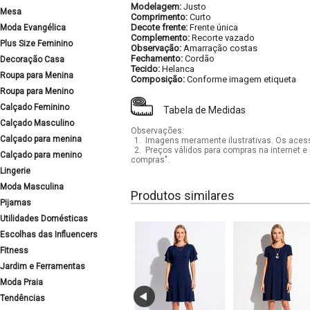
Modelagem:
Justo
Mesa
Comprimento:
Curto
Decote frente:
Frente única
Moda Evangélica
Complemento:
Recorte vazado
Plus Size Feminino
Observação:
Amarração costas
Fechamento:
Cordão
Decoração Casa
Tecido:
Helanca
Roupa para Menina
Composição:
Conforme imagem etiqueta
Roupa para Menino
Calçado Feminino
Tabela de Medidas
Calçado Masculino
Observações:
Calçado para menina
1.
Imagens meramente ilustrativas. Os acess
2.
Preços válidos para compras na internet e 
Calçado para menino
compras".
Lingerie
Moda Masculina
Produtos similares
Pijamas
Utilidades Domésticas
Escolhas das Influencers
Fitness
Jardim e Ferramentas
Moda Praia
Tendências