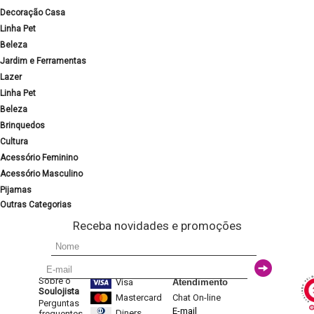
Decoração Casa
Linha Pet
Beleza
Jardim e Ferramentas
Lazer
Linha Pet
Beleza
Brinquedos
Cultura
Acessório Feminino
Acessório Masculino
Pijamas
Outras Categorias
Receba novidades e promoções
Sobre o
Visa
Atendimento
Soulojista
Mastercard
Chat On-line
Perguntas
E-mail
Diners
frequentes