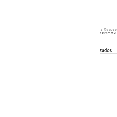
s. Os acessórios utilizados na produção das fotos não acompanham o produto.
internet e por telefone. Em caso de divergência, o preço válido será sempre aq
izados