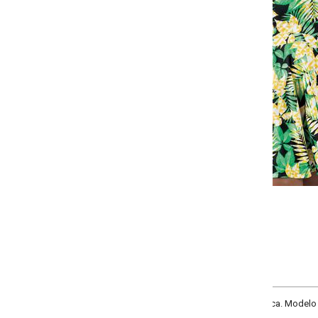
Selecione a quantidade para cada tamanho:
-
-
+
+
P
M
G
GG
COMPRAR
a. Modelo sem mangas, com decote redondo, recorte na cintura e saia godê