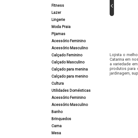
Fitness
Lazer
Lingerie
Moda Praia
Pijamas
Acessório Feminino
Acessório Masculino
Lojista o melho
Calçado Feminino
Catarina em nos
Calçado Masculino
a variedade em
produtos para 
Calçado para menina
jardinagem, sup
Calçado para menino
Cultura
Utilidades Domésticas
Acessório Feminino
Acessório Masculino
Banho
Brinquedos
Cama
Mesa