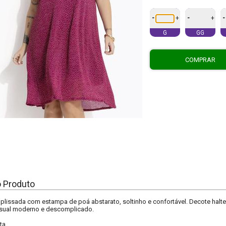
-
-
-
+
+
G
GG
COMPRAR
o Produto
 plissada com estampa de poá abstarato, soltinho e confortável. Decote halte
visual moderno e descomplicado.
ta