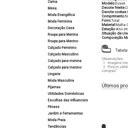
Cama
Modelo:
Evasê
Decote frente:
C
Mesa
Decote costas:
Moda Evangélica
Comprimento:
N
Forro:
Total
Moda Feminina
Material:
Malha 
Decoração Casa
Estação:
Ano Int
Situação de Us
Roupa para Menina
Composição Mat
Roupa para Menino
Calçado Feminino
Tabela
Calçado Masculino
Observações:
Calçado para menina
1.
Imagens mera
2.
Preços válid
Calçado para menino
compras".
Lingerie
Moda Masculina
Últimos pro
Pijamas
Utilidades Domésticas
Escolhas das Influencers
Fitness
Jardim e Ferramentas
Moda Praia
Tendências