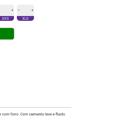
-
+
+
XXG
XLG
r com forro. Com caimento leve e fluido.