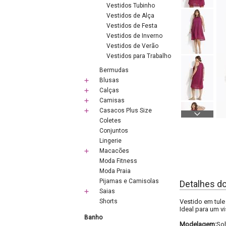
Vestidos Tubinho
Vestidos de Alça
Vestidos de Festa
Vestidos de Inverno
Vestidos de Verão
Vestidos para Trabalho
Bermudas
Blusas
Calças
Camisas
Casacos Plus Size
Coletes
Conjuntos
Lingerie
Macacões
Moda Fitness
Moda Praia
Pijamas e Camisolas
Detalhes d
Saias
Shorts
Vestido em tule
Ideal para um 
Banho
Modelagem:
Sol