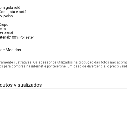
om gola rolê
Com gota e botão
o joelho
Crepe
eiro
o:
Casual
erial:
100% Poliéster
 de Medidas
mente ilustrativas. Os acessórios utilizados na produção das fotos não acom
os para compras na internet e por telefone. Em caso de divergência, o preço vál
dutos visualizados