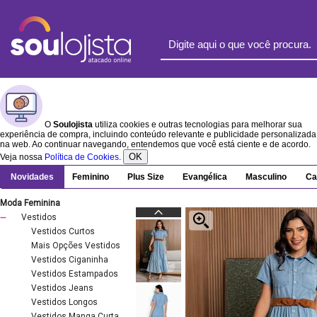
O
Soulojista
utiliza cookies e outras tecnologias para melhorar sua
experiência de compra, incluindo conteúdo relevante e publicidade personalizada
na web. Ao continuar navegando, entendemos que você está ciente e de acordo.
OK
Veja nossa
Política de Cookies
.
Novidades
Feminino
Plus Size
Evangélica
Masculino
Ca
Moda Feminina
Vestidos
Vestidos Curtos
Mais Opções Vestidos
Vestidos Ciganinha
Vestidos Estampados
Vestidos Jeans
Vestidos Longos
Vestidos Manga Curta