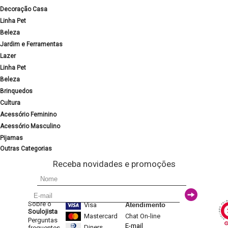
Decoração Casa
Linha Pet
Beleza
Jardim e Ferramentas
Lazer
Linha Pet
Beleza
Brinquedos
Cultura
Acessório Feminino
Acessório Masculino
Pijamas
Outras Categorias
Receba novidades e promoções
Sobre o
Visa
Atendimento
Soulojista
Mastercard
Chat On-line
Perguntas
E-mail
Diners
frequentes