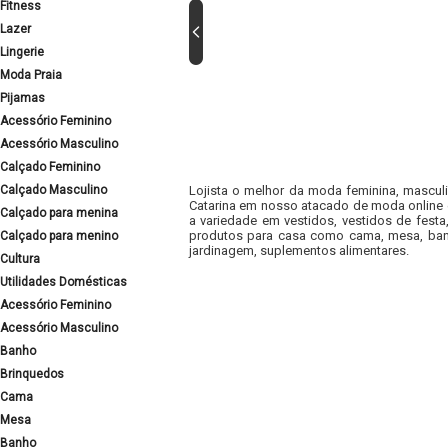
Fitness
Lazer
Lingerie
Moda Praia
Pijamas
Acessório Feminino
Acessório Masculino
Calçado Feminino
Calçado Masculino
Lojista o melhor da moda feminina, masculi
Catarina em nosso atacado de moda online e
Calçado para menina
a variedade em vestidos, vestidos de fest
produtos para casa como cama, mesa, banh
Calçado para menino
jardinagem, suplementos alimentares.
Cultura
Utilidades Domésticas
Acessório Feminino
Acessório Masculino
Banho
Brinquedos
Cama
Mesa
Banho