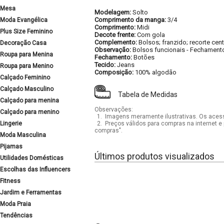
Mesa
Modelagem:
Solto
Comprimento da manga:
3/4
Moda Evangélica
Comprimento:
Midi
Plus Size Feminino
Decote frente:
Com gola
Complemento:
Bolsos; franzido; recorte cen
Decoração Casa
Observação:
Bolsos funcionais
-
Fechament
Roupa para Menina
Fechamento:
Botões
Tecido:
Jeans
Roupa para Menino
Composição:
100% algodão
Calçado Feminino
Calçado Masculino
Tabela de Medidas
Calçado para menina
Observações:
Calçado para menino
1.
Imagens meramente ilustrativas. Os acess
Lingerie
2.
Preços válidos para compras na internet e 
compras".
Moda Masculina
Pijamas
Últimos produtos visualizados
Utilidades Domésticas
Escolhas das Influencers
Fitness
Jardim e Ferramentas
Moda Praia
Tendências