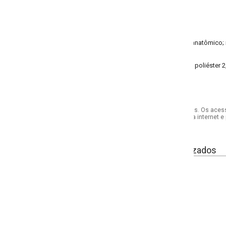
anatômico; recorte central nas costas
poliéster 2,5% elastano
s. Os acessórios utilizados na produção das fotos não acompanham o produto.
internet e por telefone. Em caso de divergência, o preço válido será sempre aq
izados