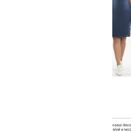
Selecione a quantidade para cada tamanho:
-
+
P
M
G
GG
COMPRAR
ossui decote redondo com recorte vazado, mangas curtas, recortes anatômico
sível e recorte central. Comprimento curto.