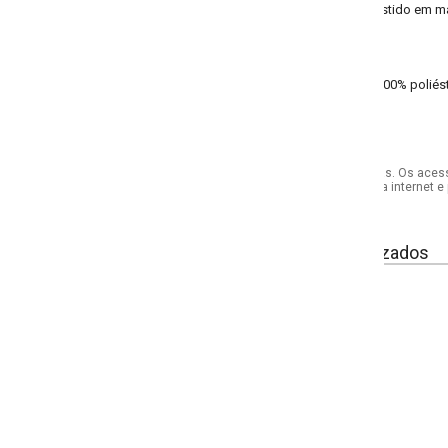
stido em malha de poliéster oferece um caimento impecável e toque suave, id
00% poliéster helanca - meia malha
s. Os acessórios utilizados na produção das fotos não acompanham o produto.
internet e por telefone. Em caso de divergência, o preço válido será sempre aq
izados