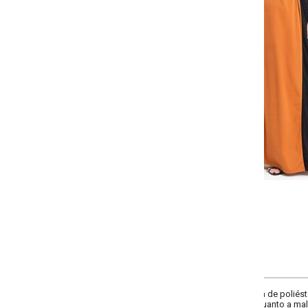
Selecione:
Selecione a quantidade para cada tamanho:
-
-
-
-
+
+
+
G
GG
XXG
XLG
COMPRAR
 de poliéster, nas cores preto e caramelo. Possui mangas curtas, modelagem 
anto a malha macia garante praticidade. Perfeito para compor looks casuais 