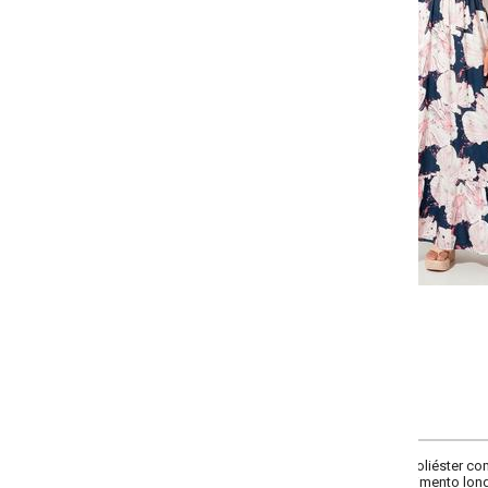
Selecione:
Selecione a quantidade para cada tamanho:
-
-
+
P
M
G
GG
COMPRAR
liéster com elastano. Busto duplo com alças para laço, recorte com elástico 
imento longo.