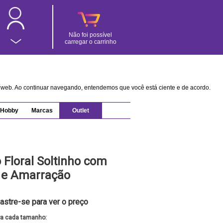
Não foi possível
carregar o carrinho
na web. Ao continuar navegando, entendemos que você está ciente e de acordo.
Hobby
Marcas
Outlet
 Floral Soltinho com
r e Amarração
astre-se para ver o preço
ra cada tamanho: