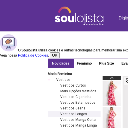
O
Soulojista
utiliza cookies e outras tecnologias para melhorar sua e
OK
Veja nossa
Política de Cookies
.
Novidades
Feminino
Plus Size
Eva
Moda Feminina
Vestidos
Vestidos Curtos
Mais Opções Vestidos
Vestidos Ciganinha
Vestidos Estampados
Vestidos Jeans
Vestidos Longos
Vestidos Manga Curta
Vestidos Manga Longa