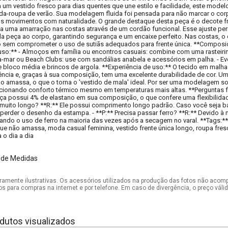
 um vestido fresco para dias quentes que une estilo e facilidade, este model
rda-roupa de verão. Sua modelagem fluida foi pensada para não marcar o co
movimentos com naturalidade. O grande destaque desta peça é o decote fron
a uma amarração nas costas através de um cordão funcional. Esse ajuste perm
a peça ao corpo, garantindo segurança e um encaixe perfeito. Nas costas, o
 sem comprometer o uso de sutiãs adequados para frente única. **Composiçã
so:** - Almoços em família ou encontros casuais: combine com uma rasteirinh
a-mar ou Beach Clubs: use com sandálias anabela e acessórios em palha. - Even
 bloco média e brincos de argola. **Experiência de uso:** O tecido em malh
rência e, graças à sua composição, tem uma excelente durabilidade de cor. Um
o amassa, o que o torna o 'vestido de mala' ideal. Por ser uma modelagem solt
cionando conforto térmico mesmo em temperaturas mais altas. **Perguntas fre
eça possui 4% de elastano em sua composição, o que confere uma flexibilidade 
uito longo? **R:** Ele possui comprimento longo padrão. Caso você seja bai
perder o desenho da estampa. - **P:** Precisa passar ferro? **R:** Devido à ma
ando o uso de ferro na maioria das vezes após a secagem no varal. **Tags:** v
que não amassa, moda casual feminina, vestido frente única longo, roupa fresc
 o dia a dia
 de Medidas
mente ilustrativas. Os acessórios utilizados na produção das fotos não acom
os para compras na internet e por telefone. Em caso de divergência, o preço vál
dutos visualizados