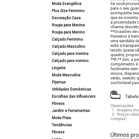
Se você procura
Moda Evangélica
para o seu gua
Plus Size Feminino
acompanha seus 
que se conecta 
Decoração Casa
a proximidade d
Roupa para Menina
charme discreto
**Ocasiões de u
Roupa para Menino
Passeios à beir
Calçado Feminino
uma sandália de
evita a transpa
Calçado Masculino
tecido quase nã
Calçado para menina
quadris, propor
**R:** Sim, a p
Calçado para menino
comprimento é m
Lingerie
facilmente sem 
vincos, dispens
Moda Masculina
verão, vestido 
Pijamas
confortável para
Utilidades Domésticas
Tabela
Escolhas das Influencers
Fitness
Observações:
1.
Imagens mera
Jardim e Ferramentas
2.
Preços válid
Moda Praia
compras".
Tendências
Fitness
Últimos pro