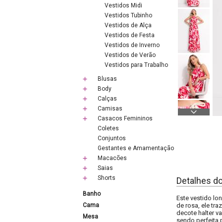
Vestidos Midi
Vestidos Tubinho
Vestidos de Alça
Vestidos de Festa
Vestidos de Inverno
Vestidos de Verão
Vestidos para Trabalho
Blusas
Body
Calças
Camisas
Casacos Femininos
Coletes
Conjuntos
Gestantes e Amamentação
Macacões
Saias
Shorts
Detalhes d
Banho
Este vestido lo
Cama
de rosa, ele tr
decote halter v
Mesa
sendo perfeita 