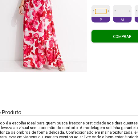
-
-
-
+
+
P
M
COMPRAR
o Produto
ngo é a escolha ideal para quem busca frescor e praticidade nos dias quente
az leveza ao visual sem abrir mão do conforto. A modelagem soltinha garante 
aloriza os ombros de forma delicada. Confeccionado em malha texturizada, 
para levar em viagens ou usar em eventos ao ar livre onde o bem-estar é priori