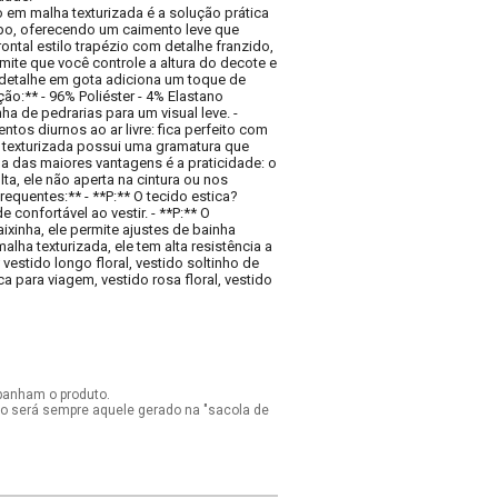
o em malha texturizada é a solução prática
rpo, oferecendo um caimento leve que
tal estilo trapézio com detalhe franzido,
ite que você controle a altura do decote e
 detalhe em gota adiciona um toque de
o:** - 96% Poliéster - 4% Elastano
a de pedrarias para um visual leve. -
tos diurnos ao ar livre: fica perfeito com
a texturizada possui uma gramatura que
a das maiores vantagens é a praticidade: o
a, ele não aperta na cintura ou nos
quentes:** - **P:** O tecido estica?
confortável ao vestir. - **P:** O
xinha, ele permite ajustes de bainha
lha texturizada, ele tem alta resistência a
estido longo floral, vestido soltinho de
a para viagem, vestido rosa floral, vestido
panham o produto.
ido será sempre aquele gerado na "sacola de