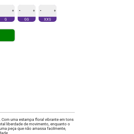
-
-
+
+
+
G
GG
XXG
s. Com uma estampa floral vibrante em tons
total liberdade de movimento, enquanto o
é uma peça que não amassa facilmente,
dade.