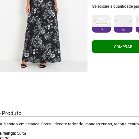
Selecione a quantidade pa
-
-
-
+
+
P
M
COMPRAR
o Produto
. Vestido em helanca. Possui decote redondo, mangas curtas, recorte centr
a manga:
Curta
Longo