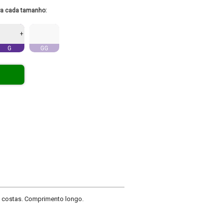
ra cada tamanho:
+
G
GG
o costas. Comprimento longo.