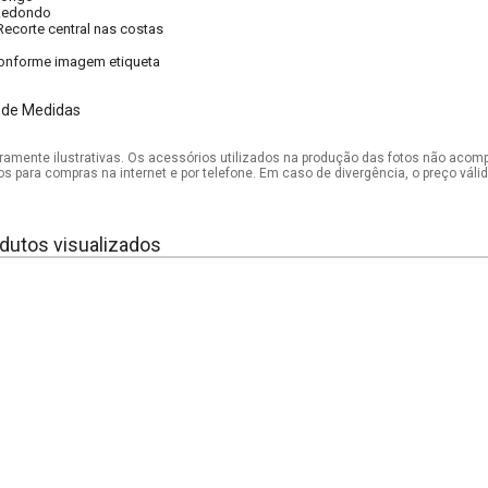
Redondo
Recorte central nas costas
onforme imagem etiqueta
 de Medidas
mente ilustrativas. Os acessórios utilizados na produção das fotos não acom
os para compras na internet e por telefone. Em caso de divergência, o preço vál
dutos visualizados