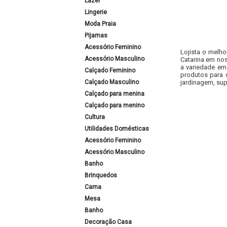
Lazer
Lingerie
Moda Praia
Pijamas
Acessório Feminino
Lojista o melho
Acessório Masculino
Catarina em nos
a variedade em
Calçado Feminino
produtos para 
Calçado Masculino
jardinagem, sup
Calçado para menina
Calçado para menino
Cultura
Utilidades Domésticas
Acessório Feminino
Acessório Masculino
Banho
Brinquedos
Cama
Mesa
Banho
Decoração Casa