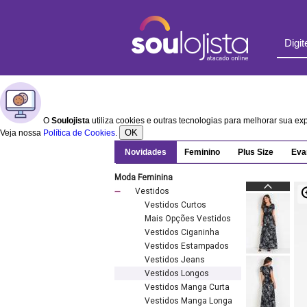
O
Soulojista
utiliza cookies e outras tecnologias para melhorar sua e
OK
Veja nossa
Política de Cookies
.
Novidades
Feminino
Plus Size
Eva
Moda Feminina
Vestidos
Vestidos Curtos
Mais Opções Vestidos
Vestidos Ciganinha
Vestidos Estampados
Vestidos Jeans
Vestidos Longos
Vestidos Manga Curta
Vestidos Manga Longa