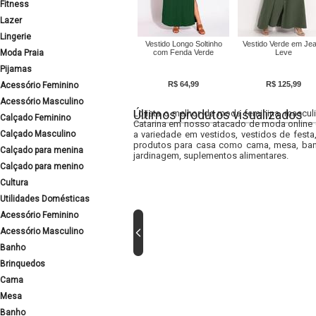
Fitness
Lazer
Lingerie
Vestido Longo Soltinho
Vestido Verde em Je
Moda Praia
com Fenda Verde
Leve
Pijamas
R$ 64,99
R$ 125,99
Acessório Feminino
Acessório Masculino
Últimos produtos visualizados
Lojista o melhor da moda feminina, masculi
Calçado Feminino
Catarina em nosso atacado de moda online e
Calçado Masculino
a variedade em vestidos, vestidos de fest
produtos para casa como cama, mesa, banh
Calçado para menina
jardinagem, suplementos alimentares.
Calçado para menino
Cultura
Utilidades Domésticas
Acessório Feminino
Acessório Masculino
Banho
Brinquedos
Cama
Mesa
Banho