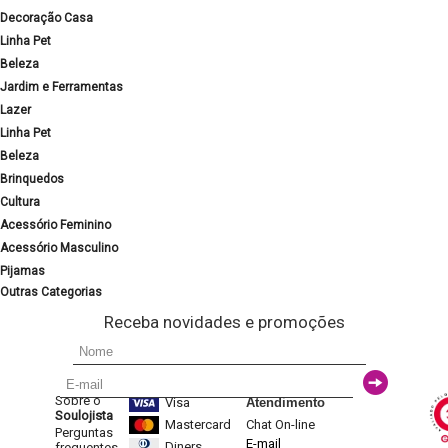
Decoração Casa
Linha Pet
Beleza
Jardim e Ferramentas
Lazer
Linha Pet
Beleza
Brinquedos
Cultura
Acessório Feminino
Acessório Masculino
Pijamas
Outras Categorias
Receba novidades e promoções
Sobre o
Visa
Atendimento
Soulojista
Mastercard
Chat On-line
Perguntas
E-mail
Diners
frequentes