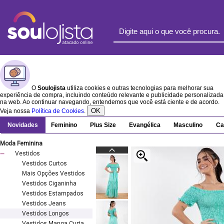
O
Soulojista
utiliza cookies e outras tecnologias para melhorar sua
experiência de compra, incluindo conteúdo relevante e publicidade personalizada
na web. Ao continuar navegando, entendemos que você está ciente e de acordo.
OK
Veja nossa
Política de Cookies
.
Novidades
Feminino
Plus Size
Evangélica
Masculino
Ca
Moda Feminina
Vestidos
Vestidos Curtos
Mais Opções Vestidos
Vestidos Ciganinha
Vestidos Estampados
Vestidos Jeans
Vestidos Longos
Vestidos Manga Curta