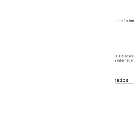
r; elástico na cintura; recorte central nas costas
s. Os acessórios utilizados na produção das fotos não acompanham o produto.
internet e por telefone. Em caso de divergência, o preço válido será sempre aq
izados