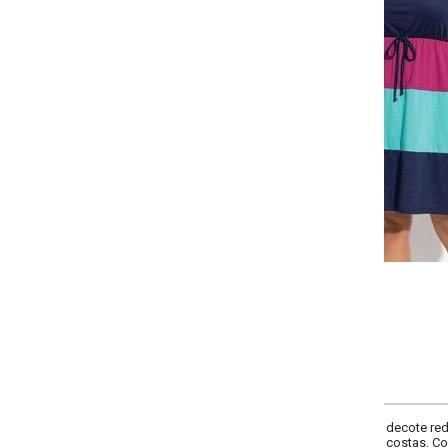
Selecione:
Selecione a quantidade para cada tamanho:
-
-
-
-
+
+
+
G
GG
XXG
XLG
COMPRAR
ecote redondo, elástico na cintura com amarração decorativa centralizada, 
s costas. Comprimento: curto.