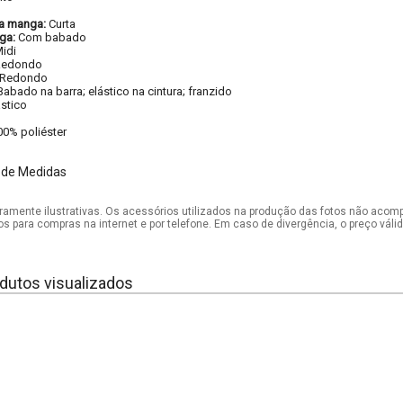
a manga:
Curta
ga:
Com babado
idi
Redondo
Redondo
Babado na barra; elástico na cintura; franzido
ástico
00% poliéster
 de Medidas
mente ilustrativas. Os acessórios utilizados na produção das fotos não acom
os para compras na internet e por telefone. Em caso de divergência, o preço vál
dutos visualizados