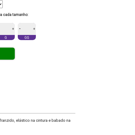
ra cada tamanho:
-
+
+
G
GG
nzido, elástico na cintura e babado na