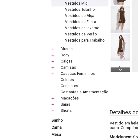
Vestidos Midi
Vestidos Tubinho
Vestidos de Alça
Vestidos de Festa
Vestidos de Inverno
Vestidos de Verão
Vestidos para Trabalho
Blusas
Body
Calças
Camisas
Casacos Femininos
Coletes
Conjuntos
Gestantes e Amamentação
Macacões
Saias
Shorts
Detalhes d
Banho
Vestido em hel
Cama
barra. Comprime
Mesa
Modelagem:
So