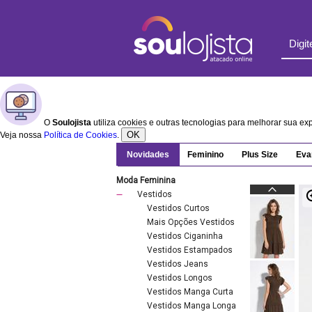
O
Soulojista
utiliza cookies e outras tecnologias para melhorar sua e
OK
Veja nossa
Política de Cookies
.
Novidades
Feminino
Plus Size
Eva
Moda Feminina
Vestidos
Vestidos Curtos
Mais Opções Vestidos
Vestidos Ciganinha
Vestidos Estampados
Vestidos Jeans
Vestidos Longos
Vestidos Manga Curta
Vestidos Manga Longa