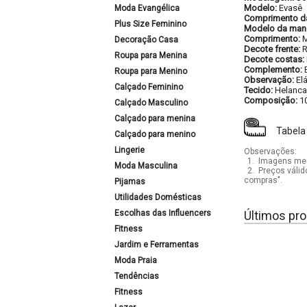
Modelo:
Evasê
Moda Evangélica
Comprimento d
Plus Size Feminino
Modelo da man
Comprimento:
M
Decoração Casa
Decote frente:
Roupa para Menina
Decote costas:
Complemento:
Roupa para Menino
Observação:
El
Calçado Feminino
Tecido:
Helanca
Composição:
1
Calçado Masculino
Calçado para menina
Tabela
Calçado para menino
Lingerie
Observações:
1.
Imagens mera
Moda Masculina
2.
Preços válid
compras".
Pijamas
Utilidades Domésticas
Escolhas das Influencers
Últimos pro
Fitness
Jardim e Ferramentas
Moda Praia
Tendências
Fitness