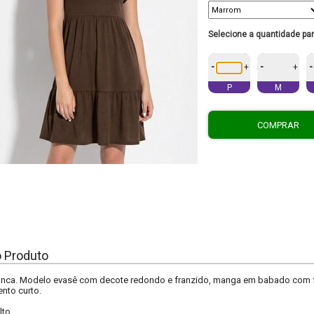
Selecione a quantidade pa
-
-
-
+
+
P
M
COMPRAR
o Produto
anca. Modelo evasê com decote redondo e franzido, manga em babado com fra
nto curto.
lto