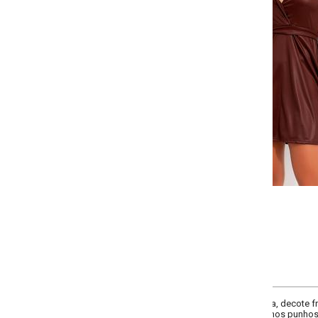
-
-
-
+
+
+
P
M
G
GG
COMPRAR
a, decote frente transpassado, decote costas com gola, comprimento da ma
os punhos, comprimento curto, cinto/faixa no mesmo tecido, material malha de