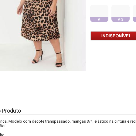
G
GG
o Produto
nca. Modelo com decote transpassado, mangas 3/4, elástico na cintura e reco
idi.
lto