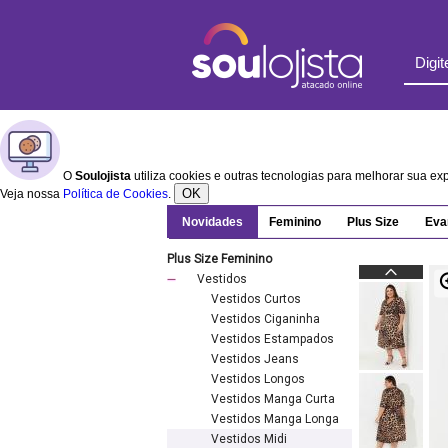
O
Soulojista
utiliza cookies e outras tecnologias para melhorar sua e
OK
Veja nossa
Política de Cookies
.
Novidades
Feminino
Plus Size
Eva
Plus Size Feminino
Vestidos
Vestidos Curtos
Vestidos Ciganinha
Vestidos Estampados
Vestidos Jeans
Vestidos Longos
Vestidos Manga Curta
Vestidos Manga Longa
Vestidos Midi