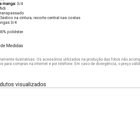
a manga:
3/4
idi
ranspassado
Elástico na cintura; recorte central nas costas
ngas 3/4
00% poliéster
 de Medidas
mente ilustrativas. Os acessórios utilizados na produção das fotos não acom
os para compras na internet e por telefone. Em caso de divergência, o preço vál
dutos visualizados