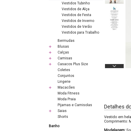
Vestidos Tubinho
Vestidos de Alça
Vestidos de Festa
Vestidos de Inverno
Vestidos de Verão
Vestidos para Trabalho
Bermudas
Blusas
Calças
Camisas
Casacos Plus Size
Coletes
Conjuntos
Lingerie
Macacões
Moda Fitness
Moda Praia
Pijamas e Camisolas
Detalhes d
Saias
Shorts
Vestido em hela
Comprimento: M
Banho
Modelagem:
So