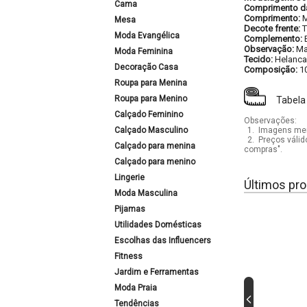
Cama
Comprimento d
Comprimento:
M
Mesa
Decote frente:
T
Moda Evangélica
Complemento:
Observação:
Ma
Moda Feminina
Tecido:
Helanca
Decoração Casa
Composição:
1
Roupa para Menina
Roupa para Menino
Tabela
Calçado Feminino
Observações:
Calçado Masculino
1.
Imagens mera
2.
Preços válid
Calçado para menina
compras".
Calçado para menino
Lingerie
Últimos pro
Moda Masculina
Pijamas
Utilidades Domésticas
Escolhas das Influencers
Fitness
Jardim e Ferramentas
Moda Praia
Tendências