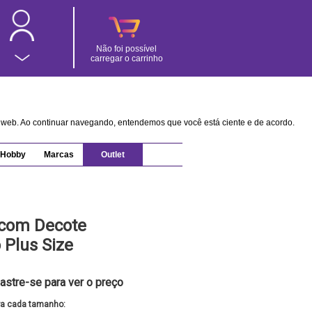
Não foi possível
carregar o carrinho
na web. Ao continuar navegando, entendemos que você está ciente e de acordo.
Hobby
Marcas
Outlet
 com Decote
 Plus Size
astre-se para ver o preço
ra cada tamanho: