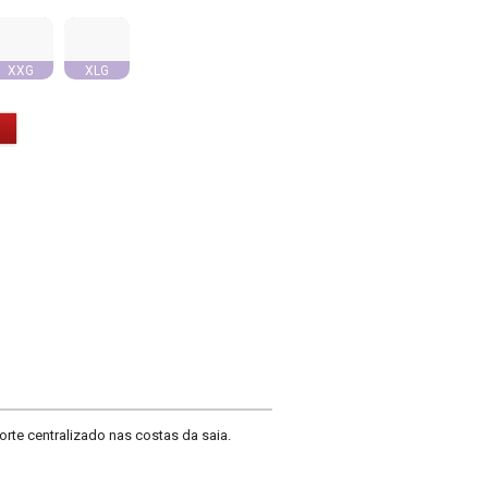
XXG
XLG
rte centralizado nas costas da saia.