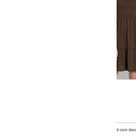
Selecione:
Selecione a quantidade para cada tamanho:
-
-
-
-
+
+
+
P
M
G
GG
COMPRAR
ê com decote redondo e franzido, manga em babado com franzido, elástico 