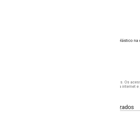
lástico na cintura; franzido
s. Os acessórios utilizados na produção das fotos não acompanham o produto.
internet e por telefone. Em caso de divergência, o preço válido será sempre aq
izados