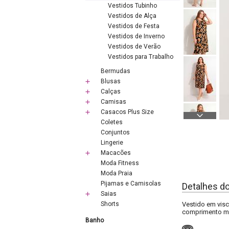
Vestidos Tubinho
Vestidos de Alça
Vestidos de Festa
Vestidos de Inverno
Vestidos de Verão
Vestidos para Trabalho
Bermudas
Blusas
Calças
Camisas
Casacos Plus Size
Coletes
Conjuntos
Lingerie
Macacões
Moda Fitness
Moda Praia
Pijamas e Camisolas
Detalhes d
Saias
Shorts
Vestido em visc
comprimento mid
Banho