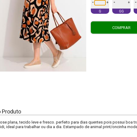
-
-
-
+
+
G
GG
COMPRAR
o Produto
ose plana, tecido leve e fresco. perfeito para dias quentes pois possui boa t
i, ideal para trabalhar ou dia a dia. Estampado de animal print/oncinha mode