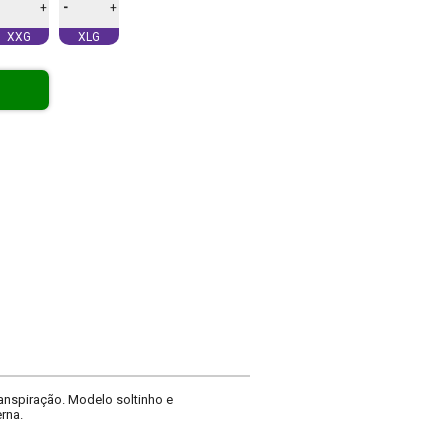
-
+
+
XXG
XLG
ranspiração. Modelo soltinho e
rna.