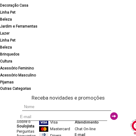
Decoração Casa
Linha Pet
Beleza
Jardim e Ferramentas
Lazer
Linha Pet
Beleza
Brinquedos
Cultura
Acessório Feminino
Acessório Masculino
Pijamas
Outras Categorias
Receba novidades e promoções
Sobre o
Visa
Atendimento
Soulojista
Mastercard
Chat On-line
Perguntas
E-mail
Diners
frequentes