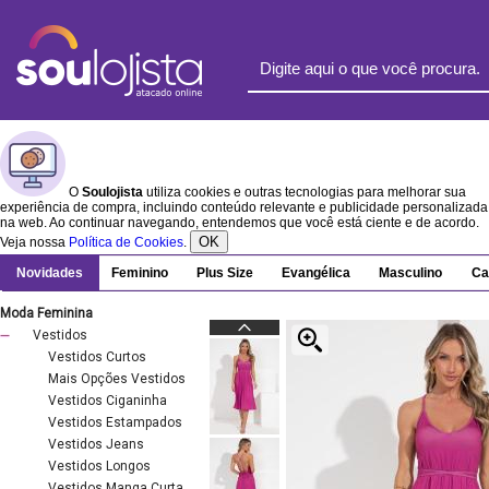
O
Soulojista
utiliza cookies e outras tecnologias para melhorar sua
experiência de compra, incluindo conteúdo relevante e publicidade personalizada
na web. Ao continuar navegando, entendemos que você está ciente e de acordo.
OK
Veja nossa
Política de Cookies
.
Novidades
Feminino
Plus Size
Evangélica
Masculino
Ca
Moda Feminina
Vestidos
Vestidos Curtos
Mais Opções Vestidos
Vestidos Ciganinha
Vestidos Estampados
Vestidos Jeans
Vestidos Longos
Vestidos Manga Curta