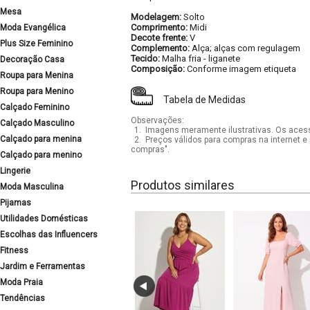
Mesa
Modelagem:
Solto
Comprimento:
Midi
Moda Evangélica
Decote frente:
V
Plus Size Feminino
Complemento:
Alça; alças com regulagem
Tecido:
Malha fria - liganete
Decoração Casa
Composição:
Conforme imagem etiqueta
Roupa para Menina
Roupa para Menino
Tabela de Medidas
Calçado Feminino
Observações:
Calçado Masculino
1.
Imagens meramente ilustrativas. Os acess
Calçado para menina
2.
Preços válidos para compras na internet e 
compras".
Calçado para menino
Lingerie
Produtos similares
Moda Masculina
Pijamas
Utilidades Domésticas
Escolhas das Influencers
Fitness
Jardim e Ferramentas
Moda Praia
Tendências