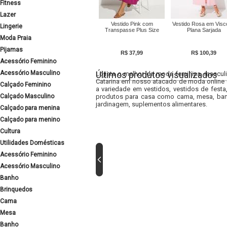
Fitness
Lazer
Vestido Pink com
Vestido Rosa em Visc
Lingerie
Transpasse Plus Size
Plana Sarjada
Moda Praia
Pijamas
R$ 37,99
R$ 100,39
Acessório Feminino
Acessório Masculino
Últimos produtos visualizados
Lojista o melhor da moda feminina, masculi
Catarina em nosso atacado de moda online e
Calçado Feminino
a variedade em vestidos, vestidos de fest
Calçado Masculino
produtos para casa como cama, mesa, banh
jardinagem, suplementos alimentares.
Calçado para menina
Calçado para menino
Cultura
Utilidades Domésticas
Acessório Feminino
Acessório Masculino
Banho
Brinquedos
Cama
Mesa
Banho