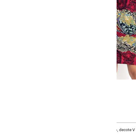
Selecione:
Selecione a quantidade para cada tamanho:
-
-
-
+
+
+
P
M
G
GG
COMPRAR
, decote V com tiras transpassadas, sem mangas e recorte central nas costa