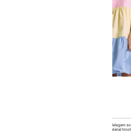
-
-
-
+
+
+
P
M
G
GG
COMPRAR
delagem solta, decote frente com gola padre, decote costas redondo, mang
rial tricoline.